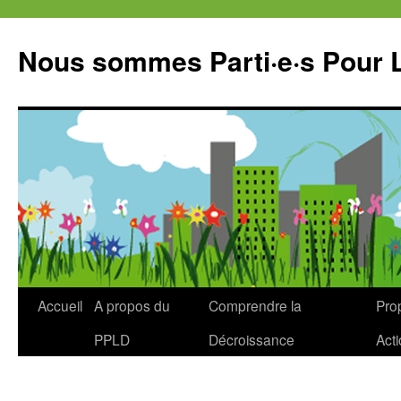
Aller
au
Nous sommes Parti·e·s Pour 
contenu
Accueil
A propos du
Comprendre la
Prop
PPLD
Décroissance
Act