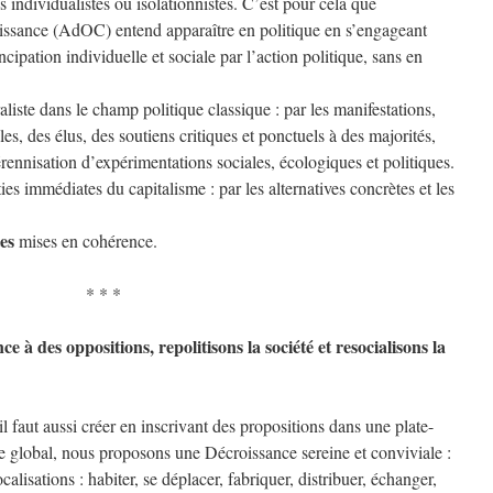
s individualistes ou isolationnistes. C’est pour cela que
oissance (AdOC) entend apparaître en politique en s’engageant
ipation individuelle et sociale par l’action politique, sans en
liste dans le champ politique classique : par les manifestations,
les, des élus, des soutiens critiques et ponctuels à des majorités,
rennisation d’expérimentations sociales, écologiques et politiques.
ies immédiates du capitalisme : par les alternatives concrètes et les
tes
mises en cohérence.
* * *
e à des oppositions, repolitisons la société et resocialisons la
’il faut aussi créer en inscrivant des propositions dans une plate-
le global, nous proposons une Décroissance sereine et conviviale :
alisations : habiter, se déplacer, fabriquer, distribuer, échanger,