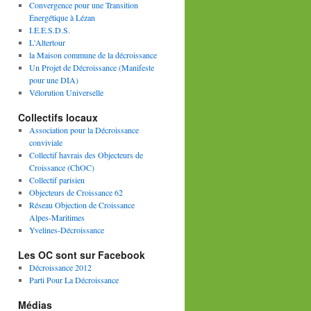
Convergence pour une Transition
Énergétique à Lézan
I.E.E.S.D.S.
L'Altertour
la Maison commune de la décroissance
Un Projet de Décroissance (Manifeste
pour une DIA)
Vélorution Universelle
Collectifs locaux
Association pour la Décroissance
conviviale
Collectif havrais des Objecteurs de
Croissance (ChOC)
Collectif parisien
Objecteurs de Croissance 62
Réseau Objection de Croissance
Alpes-Maritimes
Yvelines-Décroissance
Les OC sont sur Facebook
Décroissance 2012
Parti Pour La Décroissance
Médias