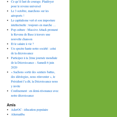
Ce qu’il faut de courage. Plaidoyer
pour le revenu universel
Le 3 octobre, marchons sur les
aéroports !
Le capitalisme vert et son imposture
intellectuelle : toujours en marche …
Pop culture : Massive Attack promeut
le Revenu de Base à travers une
nouvelle chanson
Et le salaire à vie ?
Un spectre hante notre société : celui
de la décroissance
Participez à la 2ème journée mondiale
de la Décroissance – Samedi 6 juin
2020
« Sachons sortir des sentiers battus,
des idéologies, nous réinventer », le
Président l’a dit, la Décroissance nous
y invite
Confinement : en demi-résonance avec
notre décroissance
Amis
AderOC : éducation populaire
Alternatiba