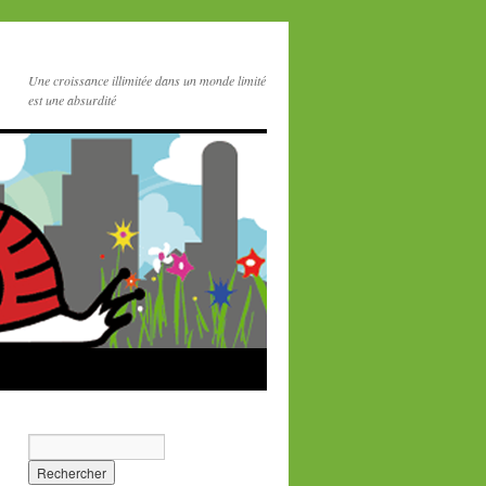
Une croissance illimitée dans un monde limité
est une absurdité