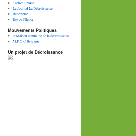
Carfree France
Le Journal La Décroissance
Reporterre
Revue S!lence
Mouvements Politiques
la Maison commune de la décroissance
M.P.O.C Belgique
Un projet de Décroissance