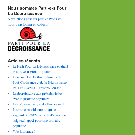
Nous sommes Parti-e-s Pour
La Décroissance
Nous étions dans un parti et avons su
nous transformer en collectif.
Articles récents
Le Parti Pour La Décroissance soutient
le Nouveau Front Populaire
Lancement de l’Observatoire de la
Post-Croissance et de la Décroissance
les 1 et 2 avril à Clermont-Ferrand
La décroissance aux présidentielles
avec la primaire populaire
Le chômage : le grand détournement
Pour une candidature unique et
gagnante en 2022, avec la décroissance
: signez l’appel pour une primaire
populaire
Vito Utopique !