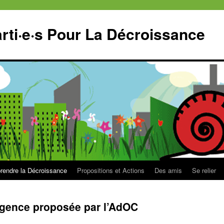
ti·e·s Pour La Décroissance
endre la Décroissance
Propositions et Actions
Des amis
Se relier
rgence proposée par l’AdOC