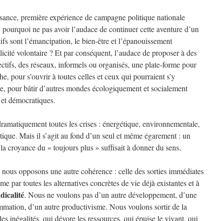
ance, première expérience de campagne politique nationale
, pourquoi ne pas avoir l’audace de continuer cette aventure d’un
fs sont l’émancipation, le bien-être et l’épanouissement
plicité volontaire ? Et par conséquent, l’audace de proposer à des
lectifs, des réseaux, informels ou organisés, une plate-forme pour
e, pour s’ouvrir à toutes celles et ceux qui pourraient s’y
le, pour bâtir d’autres mondes écologiquement et socialement
et démocratiques.
ramatiquement toutes les crises : énergétique, environnementale,
itique. Mais il s’agit au fond d’un seul et même égarement : un
croyance du « toujours plus » suffisait à donner du sens.
 », nous opposons une autre cohérence : celle des sorties immédiates
me par toutes les alternatives concrètes de vie déjà existantes et à
dicalité
. Nous ne voulons pas d’un autre développement, d’une
mmation, d’un autre productivisme. Nous voulons sortir de la
les inégalités, qui dévore les ressources, qui épuise le vivant, qui