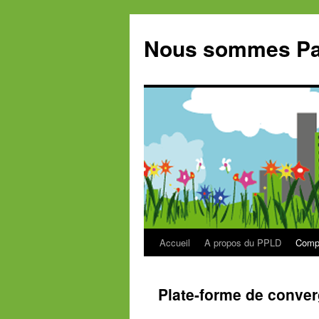
Aller
au
Nous sommes Par
contenu
Accueil
A propos du PPLD
Compr
Plate-forme de conve