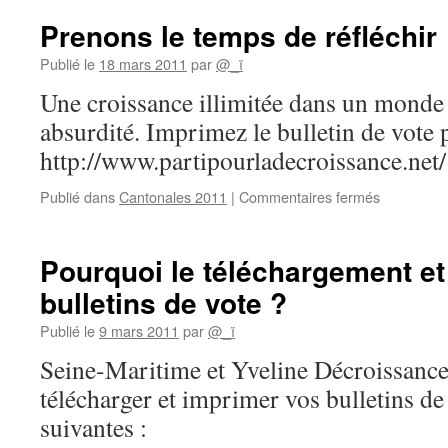
d’Azil
–
Prenons le temps de réfléchir
Résul
Publié le
18 mars 2011
par
@_ï
Une croissance illimitée dans un monde 
absurdité. Imprimez le bulletin de vote p
http://www.partipourladecroissance.net/
sur
Publié dans
Cantonales 2011
|
Commentaires fermés
Prenons
le
temps
Pourquoi le téléchargement et
de
bulletins de vote ?
réfléchir
Publié le
9 mars 2011
par
@_ï
Seine-Maritime et Yveline Décroissance 
télécharger et imprimer vos bulletins de
suivantes :