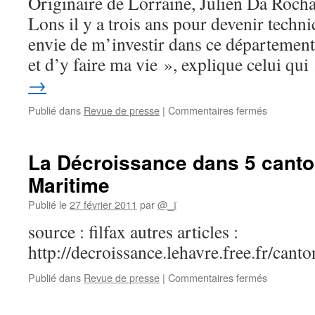
Originaire de Lorraine, Julien Da Rocha,
Lons il y a trois ans pour devenir technic
envie de m’investir dans ce départemen
et d’y faire ma vie », explique celui qu
→
sur
Publié dans
Revue de presse
|
Commentaires fermés
Julien
Da
Rocha,
La Décroissance dans 5 canto
un
Maritime
«
objecteur
Publié le
27 février 2011
par
@_ï
de
croissance
source : filfax autres articles :
»
http://decroissance.lehavre.free.fr/can
dans
le
sur
Publié dans
Revue de presse
|
Commentaires fermés
canton
La
de
Décroissa
Lons