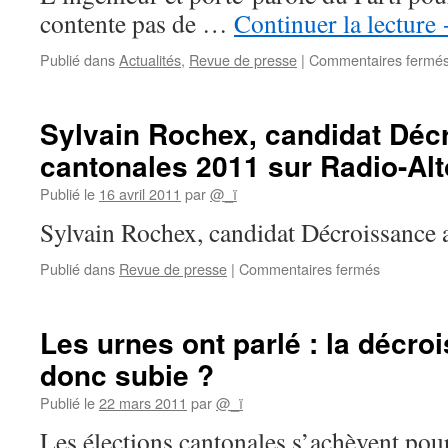
contente pas de …
Continuer la lecture
Publié dans
Actualités
,
Revue de presse
|
Commentaires fermé
Sylvain Rochex, candidat Déc
cantonales 2011 sur Radio-Alt
Publié le
16 avril 2011
par
@_ï
Sylvain Rochex, candidat Décroissance
sur
Publié dans
Revue de presse
|
Commentaires fermés
Sylvain
Rochex,
candidat
Les urnes ont parlé : la décro
Décroissa
donc subie ?
aux
cantonales
Publié le
22 mars 2011
par
@_ï
2011
sur
Les élections cantonales s’achèvent pour
Radio-