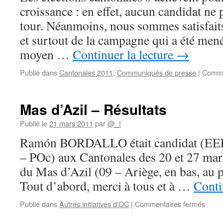
croissance : en effet, aucun candidat ne
Alto
tour. Néanmoins, nous sommes satisfaits
et surtout de la campagne qui a été mené
moyen …
Continuer la lecture
→
Publié dans
Cantonales 2011
,
Communiqués de presse
|
Comme
Mas d’Azil – Résultats
Publié le
21 mars 2011
par
@_ï
Ramón BORDALLO était candidat (E
– POc) aux Cantonales des 20 et 27 mar
du Mas d’Azil (09 – Ariège, en bas, au 
Tout d’abord, merci à tous et à …
Conti
sur
Publié dans
Autres initiatives d'OC
|
Commentaires fermés
Mas