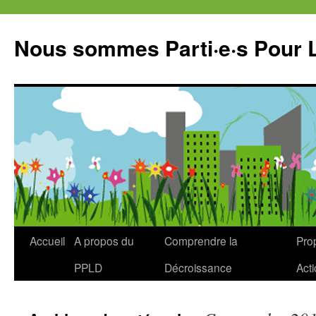
Aller
au
Nous sommes Parti·e·s Pour 
contenu
Accueil
A propos du
Comprendre la
Prop
PPLD
Décroissance
Act