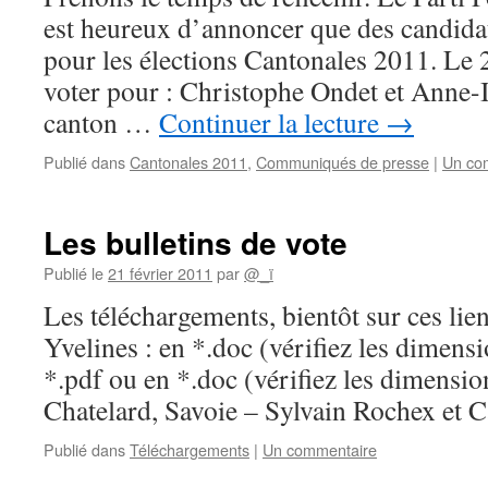
d’Azil
est heureux d’annoncer que des candida
(09)
pour les élections Cantonales 2011. Le
voter pour : Christophe Ondet et Anne-Is
canton …
Continuer la lecture
→
Publié dans
Cantonales 2011
,
Communiqués de presse
|
Un co
Les bulletins de vote
Publié le
21 février 2011
par
@_ï
Les téléchargements, bientôt sur ces lie
Yvelines : en *.doc (vérifiez les dimensi
*.pdf ou en *.doc (vérifiez les dimensi
Chatelard, Savoie – Sylvain Rochex et C
Publié dans
Téléchargements
|
Un commentaire