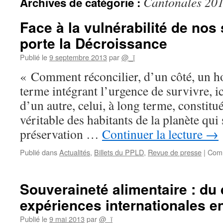
Cantonales 20
Archives de catégorie :
Face à la vulnérabilité de nos
porte la Décroissance
Publié le
9 septembre 2013
par
@_ï
« Comment réconcilier, d’un côté, un ho
terme intégrant l’urgence de survivre, i
d’un autre, celui, à long terme, constitué
véritable des habitants de la planète qui
préservation …
Continuer la lecture
→
Publié dans
Actualités
,
Billets du PPLD
,
Revue de presse
|
Comm
Souveraineté alimentaire : du 
expériences internationales e
Publié le
9 mai 2013
par
@_ï