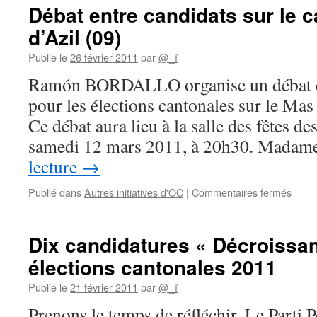
dans
nord
Débat entre candidats sur le 
5
d’Azil (09)
cantons
de
Publié le
26 février 2011
par
@_ï
Seine-
Maritime
Ramón BORDALLO organise un débat en
pour les élections cantonales sur le Mas
Ce débat aura lieu à la salle des fêtes de
samedi 12 mars 2011, à 20h30. Mada
lecture
→
sur
Publié dans
Autres initiatives d'OC
|
Commentaires fermés
Déba
entre
candi
Dix candidatures « Décroissa
sur
élections cantonales 2011
le
canto
Publié le
21 février 2011
par
@_ï
du
Mas
Prenons le temps de réfléchir. Le Parti