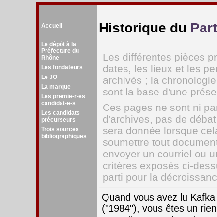
Historique du
Par
Accueil
Le dépôt à la
Préfecture du
Les différentes pièces p
Rhône
dates, les lieux et les 
Les fondateurs
Le JO
archivés ; la chronologi
La marque
sont la base d'une présen
Les premie-r-es
candidat-e-s
Ces pages ne sont ni part
Les candidats
d'archives, pas de déba
précurseurs
sera donnée lorsque cel
Trois sources
bibliographiques
soumettre tout document
envoyer un courriel ou un
critères exposés ci-dessu
parti pour la décroissanc
Quand vous avez lu Kafka 
("1984"), vous êtes un rie