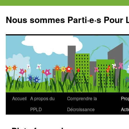
Aller
au
Nous sommes Parti·e·s Pour 
contenu
Accueil
A propos du
Comprendre la
Prop
PPLD
Décroissance
Act