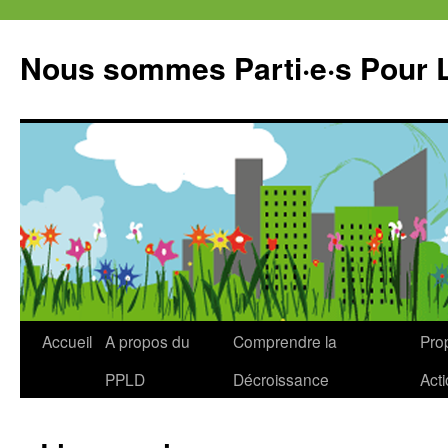
Aller
au
Nous sommes Parti·e·s Pour 
contenu
Accueil
A propos du
Comprendre la
Prop
PPLD
Décroissance
Act