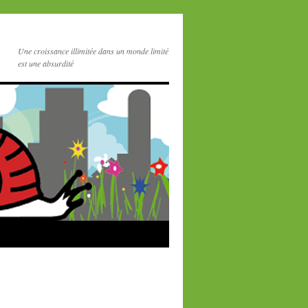
Une croissance illimitée dans un monde limité
est une absurdité