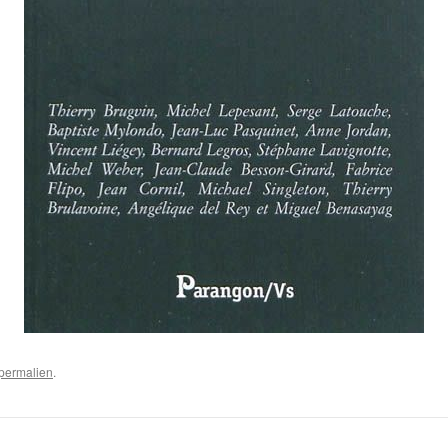
permalien
.