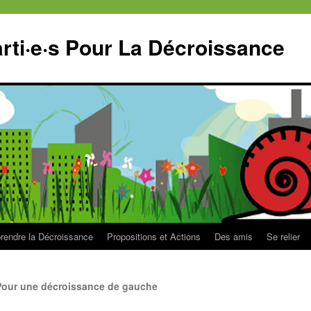
ti·e·s Pour La Décroissance
endre la Décroissance
Propositions et Actions
Des amis
Se relier
Pour une décroissance de gauche