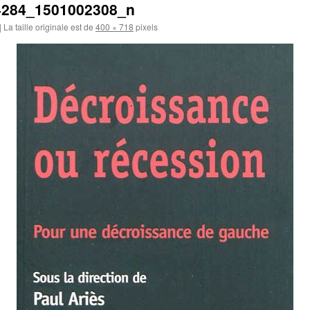
4284_1501002308_n
|
La taille originale est de
400 × 718
pixels