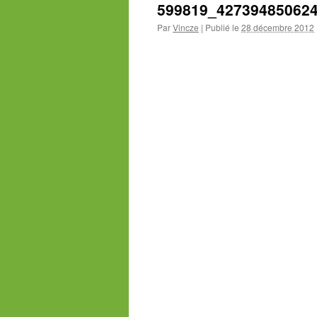
599819_42739485062
Par
Vincze
|
Publié le
28 décembre 2012