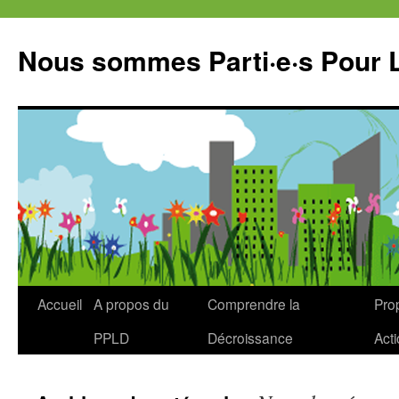
Aller
au
Nous sommes Parti·e·s Pour 
contenu
Accueil
A propos du
Comprendre la
Prop
PPLD
Décroissance
Act