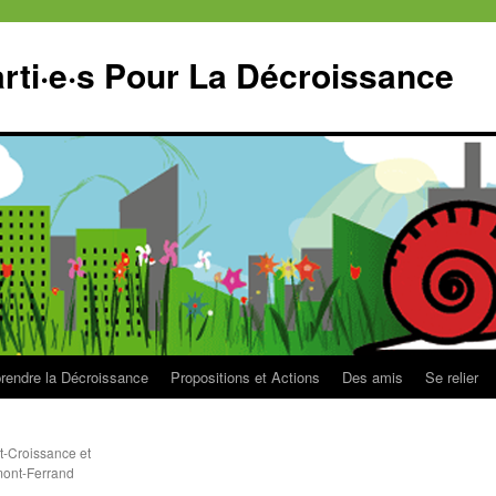
ti·e·s Pour La Décroissance
endre la Décroissance
Propositions et Actions
Des amis
Se relier
t-Croissance et
rmont-Ferrand