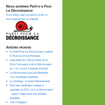
Nous sommes Parti-e-s Pour
La Décroissance
Nous étions dans un parti et avons su
nous transformer en collectif.
Articles récents
Le Parti Pour La Décroissance soutient
le Nouveau Front Populaire
Lancement de l’Observatoire de la
Post-Croissance et de la Décroissance
les 1 et 2 avril à Clermont-Ferrand
La décroissance aux présidentielles
avec la primaire populaire
Le chômage : le grand détournement
Pour une candidature unique et
gagnante en 2022, avec la décroissance
: signez l’appel pour une primaire
populaire
Vito Utopique !