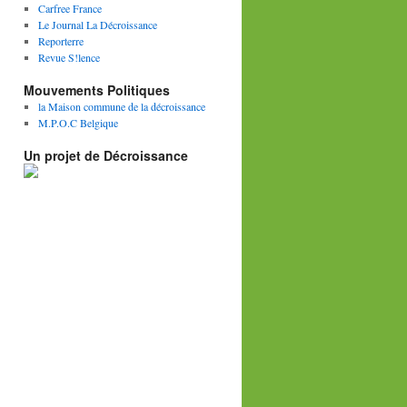
Carfree France
Le Journal La Décroissance
Reporterre
Revue S!lence
Mouvements Politiques
la Maison commune de la décroissance
M.P.O.C Belgique
Un projet de Décroissance