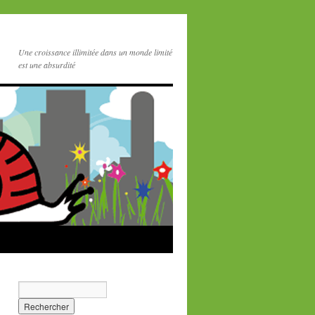
Une croissance illimitée dans un monde limité
est une absurdité