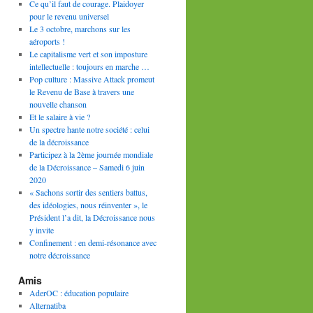
Ce qu’il faut de courage. Plaidoyer
pour le revenu universel
Le 3 octobre, marchons sur les
aéroports !
Le capitalisme vert et son imposture
intellectuelle : toujours en marche …
Pop culture : Massive Attack promeut
le Revenu de Base à travers une
nouvelle chanson
Et le salaire à vie ?
Un spectre hante notre société : celui
de la décroissance
Participez à la 2ème journée mondiale
de la Décroissance – Samedi 6 juin
2020
« Sachons sortir des sentiers battus,
des idéologies, nous réinventer », le
Président l’a dit, la Décroissance nous
y invite
Confinement : en demi-résonance avec
notre décroissance
Amis
AderOC : éducation populaire
Alternatiba