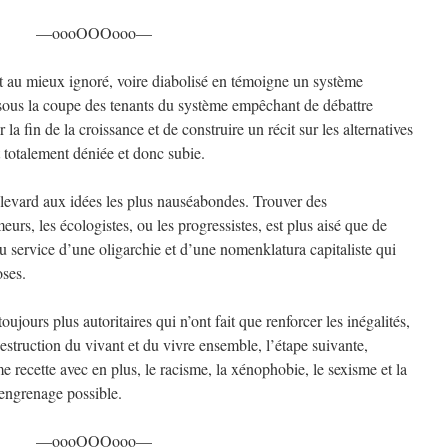
—oooOOOooo—
t au mieux ignoré, voire diabolisé en témoigne un système
sous la coupe des tenants du système empêchant de débattre
 fin de la croissance et de construire un récit sur les alternatives
st totalement déniée et donc subie.
levard aux idées les plus nauséabondes. Trouver des
urs, les écologistes, ou les progressistes, est plus aisé que de
au service d’une oligarchie et d’une nomenklatura capitaliste qui
oses.
ujours plus autoritaires qui n’ont fait que renforcer les inégalités,
 destruction du vivant et du vivre ensemble, l’étape suivante,
e recette avec en plus, le racisme, la xénophobie, le sexisme et la
l’engrenage possible.
—oooOOOooo—