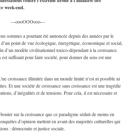
nifestations contre l’extrême droite à l’initiative des
ce week-end.
—oooOOOooo—
 nous sommes a pourtant été annoncée depuis des années par le
d’un point de vue écologique, énergétique, économique et social,
in d’un modèle civilisationnel toxico-dépendant à la croissance.
st suffisant pour faire société, pour donner du sens est une
ne croissance illimitée dans un monde limité n’est ni possible ni
ites. Et une société de croissance sans croissance est une tragédie
ations, d’inégalités et de tensions. Pour cela, il est nécessaire et
c-bouter sur la croissance que ce paradigme séduit de moins en
 enquêtes d’opinion mettent en avant des majorités culturelles qui
ions : démocratie et justice sociale.