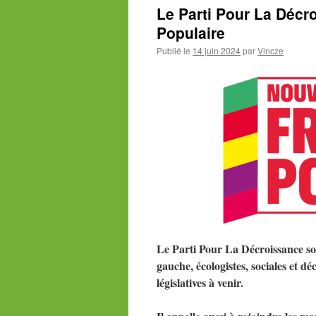
Le Parti Pour La Décr
Populaire
Publié le
14 juin 2024
par
Vincze
Le Parti Pour La Décroissance sou
gauche, écologistes, sociales et d
législatives à venir.