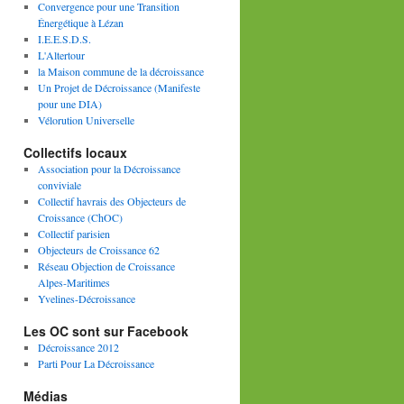
Convergence pour une Transition
Énergétique à Lézan
I.E.E.S.D.S.
L'Altertour
la Maison commune de la décroissance
Un Projet de Décroissance (Manifeste
pour une DIA)
Vélorution Universelle
Collectifs locaux
Association pour la Décroissance
conviviale
Collectif havrais des Objecteurs de
Croissance (ChOC)
Collectif parisien
Objecteurs de Croissance 62
Réseau Objection de Croissance
Alpes-Maritimes
Yvelines-Décroissance
Les OC sont sur Facebook
Décroissance 2012
Parti Pour La Décroissance
Médias