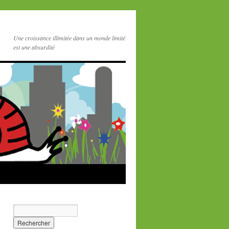
Une croissance illimitée dans un monde limité
est une absurdité