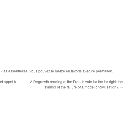
 les essentielles
. Vous pouvez le mettre en favoris avec
ce permalien
.
et appel à
A Degrowth reading of the French vote for the far right: the
symbol of the failure of a model of civilisation?
→