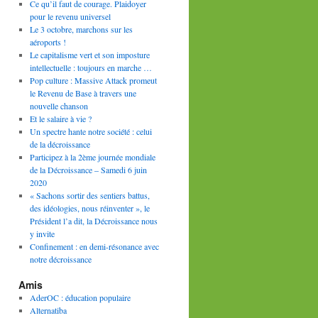
Ce qu’il faut de courage. Plaidoyer
pour le revenu universel
Le 3 octobre, marchons sur les
aéroports !
Le capitalisme vert et son imposture
intellectuelle : toujours en marche …
Pop culture : Massive Attack promeut
le Revenu de Base à travers une
nouvelle chanson
Et le salaire à vie ?
Un spectre hante notre société : celui
de la décroissance
Participez à la 2ème journée mondiale
de la Décroissance – Samedi 6 juin
2020
« Sachons sortir des sentiers battus,
des idéologies, nous réinventer », le
Président l’a dit, la Décroissance nous
y invite
Confinement : en demi-résonance avec
notre décroissance
Amis
AderOC : éducation populaire
Alternatiba