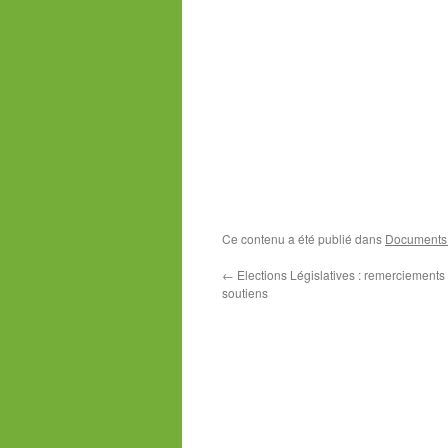
Ce contenu a été publié dans
Documents -
←
Elections Législatives : remerciements 
soutiens