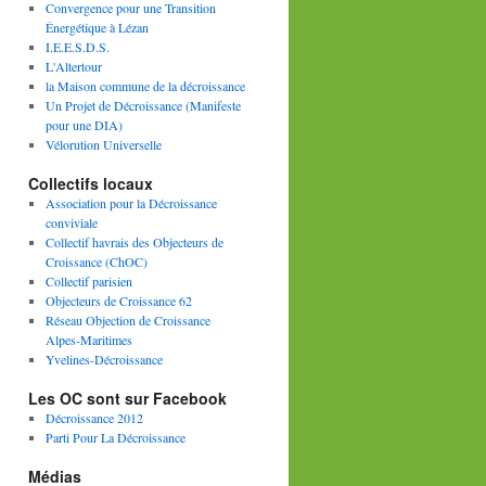
Convergence pour une Transition
Énergétique à Lézan
I.E.E.S.D.S.
L'Altertour
la Maison commune de la décroissance
Un Projet de Décroissance (Manifeste
pour une DIA)
Vélorution Universelle
Collectifs locaux
Association pour la Décroissance
conviviale
Collectif havrais des Objecteurs de
Croissance (ChOC)
Collectif parisien
Objecteurs de Croissance 62
Réseau Objection de Croissance
Alpes-Maritimes
Yvelines-Décroissance
Les OC sont sur Facebook
Décroissance 2012
Parti Pour La Décroissance
Médias