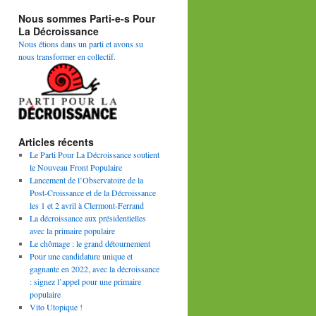
Nous sommes Parti-e-s Pour
La Décroissance
Nous étions dans un parti et avons su
nous transformer en collectif.
Articles récents
Le Parti Pour La Décroissance soutient
le Nouveau Front Populaire
Lancement de l’Observatoire de la
Post-Croissance et de la Décroissance
les 1 et 2 avril à Clermont-Ferrand
La décroissance aux présidentielles
avec la primaire populaire
Le chômage : le grand détournement
Pour une candidature unique et
gagnante en 2022, avec la décroissance
: signez l’appel pour une primaire
populaire
Vito Utopique !