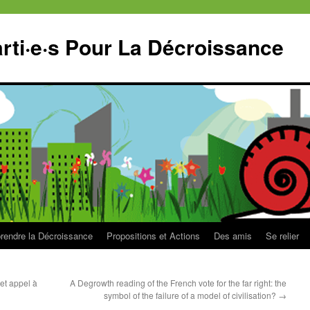
ti·e·s Pour La Décroissance
endre la Décroissance
Propositions et Actions
Des amis
Se relier
et appel à
A Degrowth reading of the French vote for the far right: the
symbol of the failure of a model of civilisation?
→