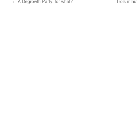
←
A Degrowth Party: for what?
Trois minu