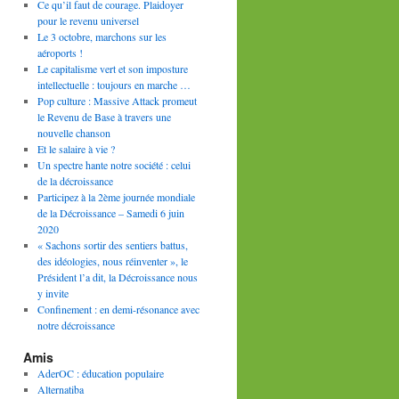
Ce qu’il faut de courage. Plaidoyer
pour le revenu universel
Le 3 octobre, marchons sur les
aéroports !
Le capitalisme vert et son imposture
intellectuelle : toujours en marche …
Pop culture : Massive Attack promeut
le Revenu de Base à travers une
nouvelle chanson
Et le salaire à vie ?
Un spectre hante notre société : celui
de la décroissance
Participez à la 2ème journée mondiale
de la Décroissance – Samedi 6 juin
2020
« Sachons sortir des sentiers battus,
des idéologies, nous réinventer », le
Président l’a dit, la Décroissance nous
y invite
Confinement : en demi-résonance avec
notre décroissance
Amis
AderOC : éducation populaire
Alternatiba