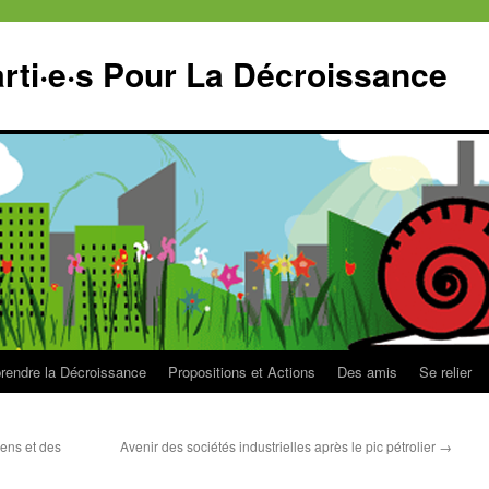
ti·e·s Pour La Décroissance
endre la Décroissance
Propositions et Actions
Des amis
Se relier
ens et des
Avenir des sociétés industrielles après le pic pétrolier
→