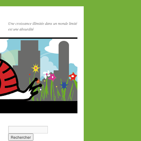
Une croissance illimitée dans un monde limité
est une absurdité