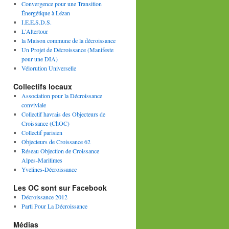
Convergence pour une Transition
Énergétique à Lézan
I.E.E.S.D.S.
L'Altertour
la Maison commune de la décroissance
Un Projet de Décroissance (Manifeste
pour une DIA)
Vélorution Universelle
Collectifs locaux
Association pour la Décroissance
conviviale
Collectif havrais des Objecteurs de
Croissance (ChOC)
Collectif parisien
Objecteurs de Croissance 62
Réseau Objection de Croissance
Alpes-Maritimes
Yvelines-Décroissance
Les OC sont sur Facebook
Décroissance 2012
Parti Pour La Décroissance
Médias