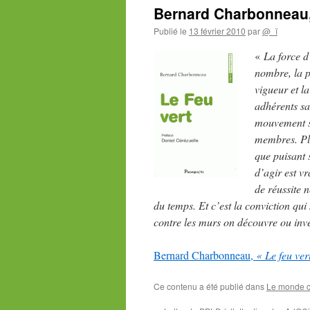
Bernard Charbonneau, 
Publié le
13 février 2010
par
@_ï
«
La
force d
nombre, la pu
vigueur et la
adhérents sa
mouvement s’
membres. Plu
que puisant 
d’agir est v
de réussite n
du temps. Et c’est la conviction qui 
contre les murs on découvre ou inven
Bernard Charbonneau,
« Le feu ver
Ce contenu a été publié dans
Le monde c