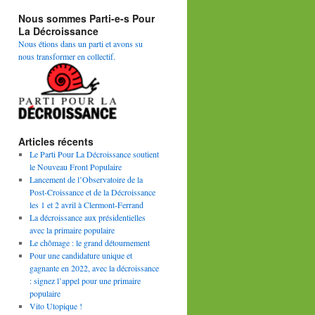
Nous sommes Parti-e-s Pour
La Décroissance
Nous étions dans un parti et avons su
nous transformer en collectif.
Articles récents
Le Parti Pour La Décroissance soutient
le Nouveau Front Populaire
Lancement de l’Observatoire de la
Post-Croissance et de la Décroissance
les 1 et 2 avril à Clermont-Ferrand
La décroissance aux présidentielles
avec la primaire populaire
Le chômage : le grand détournement
Pour une candidature unique et
gagnante en 2022, avec la décroissance
: signez l’appel pour une primaire
populaire
Vito Utopique !