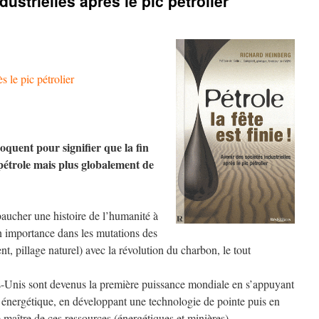
ustrielles après le pic pétrolier
s le pic pétrolier
 éloquent pour signifier que la fin
pétrole mais plus globalement de
ucher une histoire de l’humanité à
on importance dans les mutations des
t, pillage naturel) avec la révolution du charbon, le tout
s-Unis sont devenus la première puissance mondiale en s’appuyant
 énergétique, en développant une technologie de pointe puis en
e maître de ces ressources (énergétiques et minières).