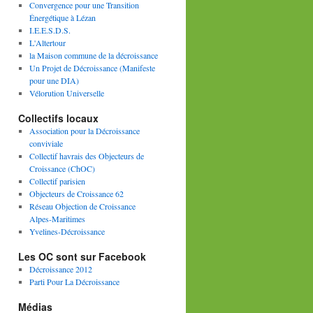
Convergence pour une Transition
Énergétique à Lézan
I.E.E.S.D.S.
L'Altertour
la Maison commune de la décroissance
Un Projet de Décroissance (Manifeste
pour une DIA)
Vélorution Universelle
Collectifs locaux
Association pour la Décroissance
conviviale
Collectif havrais des Objecteurs de
Croissance (ChOC)
Collectif parisien
Objecteurs de Croissance 62
Réseau Objection de Croissance
Alpes-Maritimes
Yvelines-Décroissance
Les OC sont sur Facebook
Décroissance 2012
Parti Pour La Décroissance
Médias