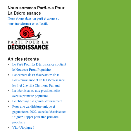
Nous sommes Parti-e-s Pour
La Décroissance
Nous étions dans un parti et avons su
nous transformer en collectif.
Articles récents
Le Parti Pour La Décroissance soutient
le Nouveau Front Populaire
Lancement de l’Observatoire de la
Post-Croissance et de la Décroissance
les 1 et 2 avril à Clermont-Ferrand
La décroissance aux présidentielles
avec la primaire populaire
Le chômage : le grand détournement
Pour une candidature unique et
gagnante en 2022, avec la décroissance
: signez l’appel pour une primaire
populaire
Vito Utopique !