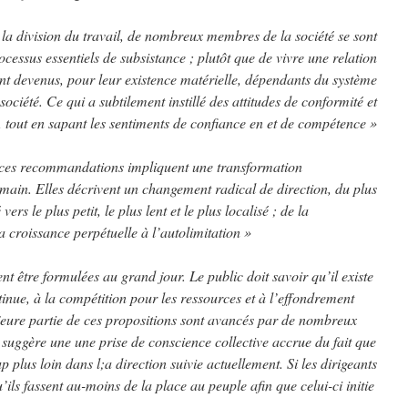
 la division du travail, de nombreux membres de la société se sont
ocessus essentiels de subsistance ; plutôt que de vivre une relation
ont devenus, pour leur existence matérielle, dépendants du système
ociété. Ce qui a subtilement instillé des attitudes de conformité et
 tout en sapant les sentiments de confiance en et de compétence »
 ces recommandations impliquent une transformation
main. Elles décrivent un changement radical de direction, du plus
ers le plus petit, le plus lent et le plus localisé ; de la
a croissance perpétuelle à l’autolimitation »
t être formulées au grand jour. Le public doit savoir qu’il existe
tinue, à la compétition pour les ressources et à l’effondrement
jeure partie de ces propositions sont avancés par de nombreux
 suggère une une prise de conscience collective accrue du fait que
plus loin dans l;a direction suivie actuellement. Si les dirigeants
ils fassent au-moins de la place au peuple afin que celui-ci initie