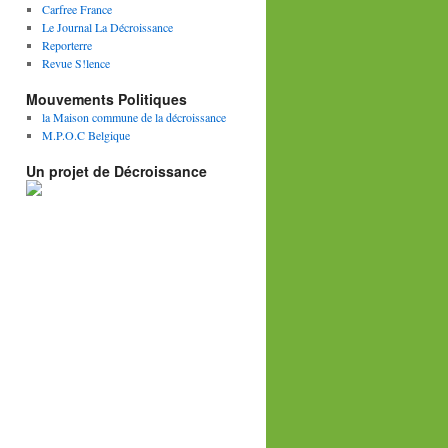
Carfree France
Le Journal La Décroissance
Reporterre
Revue S!lence
Mouvements Politiques
la Maison commune de la décroissance
M.P.O.C Belgique
Un projet de Décroissance