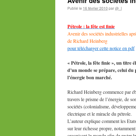
Avenir des sociétés ind
Publié le
16 février 2010
par
@_ï
Pétrole
: la fête est finie
Avenir des sociétés industrielles aprè
de Richard Heinberg
pour télécharger cette notice en pdf
« Pétrole, la fête finie », un titre
d’un monde se prépare, celui du 
l’énergie bon marché.
Richard Heinberg commence par éba
travers le prisme de l’énergie, de s
sociétés (colonialisme, développemen
électrique et le miracle du pétrole.
L’auteur explique comment les Etat
sur leur richesse propre, notamment
organisant le monde afin de rester l