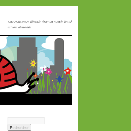
Une croissance illimitée dans un monde limité
est une absurdité