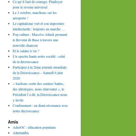
Ce qu’il faut de courage. Plaidoyer
pour le revenu universel
Le 3 octobre, marchons sur les
aéroports !
Le capitalisme vert et son imposture
intellectuelle : toujours en marche …
Pop culture : Massive Attack promeut
le Revenu de Base à travers une
nouvelle chanson
Et le salaire à vie ?
Un spectre hante notre société : celui
de la décroissance
Participez à la 2ème journée mondiale
de la Décroissance – Samedi 6 juin
2020
« Sachons sortir des sentiers battus,
des idéologies, nous réinventer », le
Président l’a dit, la Décroissance nous
y invite
Confinement : en demi-résonance avec
notre décroissance
Amis
AderOC : éducation populaire
Alternatiba