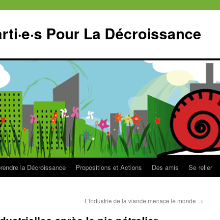
ti·e·s Pour La Décroissance
endre la Décroissance
Propositions et Actions
Des amis
Se relier
L’Industrie de la viande menace le monde
→