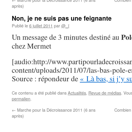
après)
Non, je ne suis pas une feignante
Publié le
6 juillet 2011
par
@_ï
Po
Un message de 3 minutes destiné au
chez Mermet
[audio:http://www.partipourladecroissa
content/uploads/2011/07/las-bas-pole
Source : répondeur de
« Là bas, si j’y s
Ce contenu a été publié dans
Actualités
,
Revue de médias
. Vou
permalien
.
←
Marche pour la Décroissance 2011 (6 ans
Combien 
après)