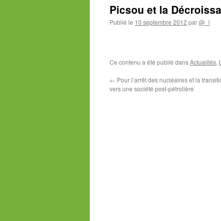
Picsou et la Décroiss
Publié le
10 septembre 2012
par
@_ï
Ce contenu a été publié dans
Actualités
,
←
Pour l’arrêt des nucléaires et la transit
vers une société post-pétrolière