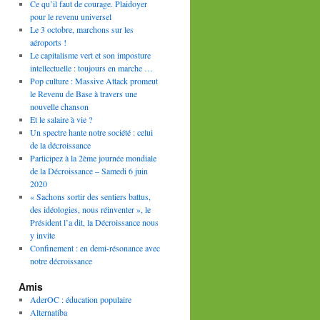
Ce qu’il faut de courage. Plaidoyer
pour le revenu universel
Le 3 octobre, marchons sur les
aéroports !
Le capitalisme vert et son imposture
intellectuelle : toujours en marche …
Pop culture : Massive Attack promeut
le Revenu de Base à travers une
nouvelle chanson
Et le salaire à vie ?
Un spectre hante notre société : celui
de la décroissance
Participez à la 2ème journée mondiale
de la Décroissance – Samedi 6 juin
2020
« Sachons sortir des sentiers battus,
des idéologies, nous réinventer », le
Président l’a dit, la Décroissance nous
y invite
Confinement : en demi-résonance avec
notre décroissance
Amis
AderOC : éducation populaire
Alternatiba