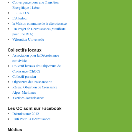
Convergence pour une Transition
Énergétique à Lézan
I.E.E.S.D.S.
L'Altertour
la Maison commune de la décroissance
Un Projet de Décroissance (Manifeste
pour une DIA)
Vélorution Universelle
Collectifs locaux
Association pour la Décroissance
conviviale
Collectif havrais des Objecteurs de
Croissance (ChOC)
Collectif parisien
Objecteurs de Croissance 62
Réseau Objection de Croissance
Alpes-Maritimes
Yvelines-Décroissance
Les OC sont sur Facebook
Décroissance 2012
Parti Pour La Décroissance
Médias