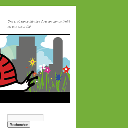
Une croissance illimitée dans un monde limité
est une absurdité