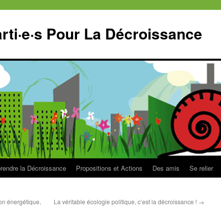
ti·e·s Pour La Décroissance
endre la Décroissance
Propositions et Actions
Des amis
Se relier
ion énergétique,
La véritable écologie politique, c’est la décroissance !
→