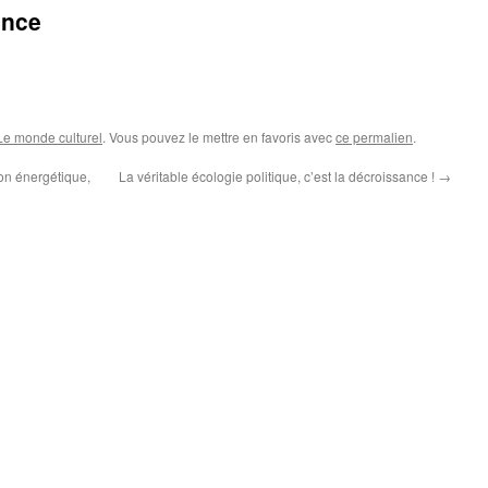
ance
Le monde culturel
. Vous pouvez le mettre en favoris avec
ce permalien
.
ion énergétique,
La véritable écologie politique, c’est la décroissance !
→