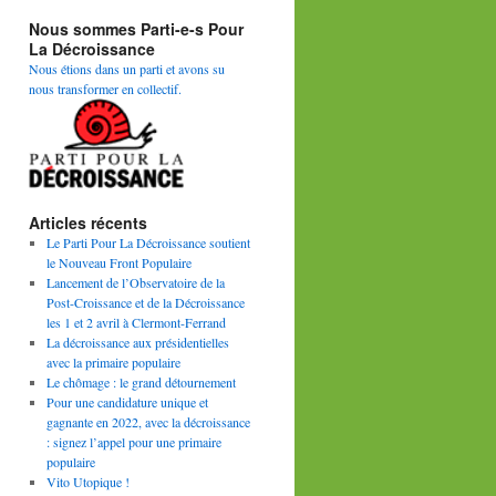
Nous sommes Parti-e-s Pour
La Décroissance
Nous étions dans un parti et avons su
nous transformer en collectif.
Articles récents
Le Parti Pour La Décroissance soutient
le Nouveau Front Populaire
Lancement de l’Observatoire de la
Post-Croissance et de la Décroissance
les 1 et 2 avril à Clermont-Ferrand
La décroissance aux présidentielles
avec la primaire populaire
Le chômage : le grand détournement
Pour une candidature unique et
gagnante en 2022, avec la décroissance
: signez l’appel pour une primaire
populaire
Vito Utopique !