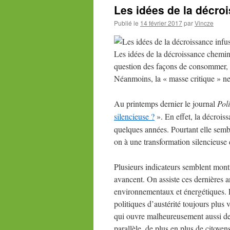
Les idées de la décroi
Publié le
14 février 2017
par
Vincze
Les
idées de la décroissance chemine
question des façons de consommer, d
Néanmoins, la «
masse critique
» ne
Au printemps dernier le journal
Poli
silencieuse
?
». En effet, la décrois
quelques années. Pourtant elle semble
on à une transformation silencieuse 
Plusieurs indicateurs semblent montr
avancent. On assiste ces dernières 
environnementaux et énergétiques. L
politiques d’austérité toujours plus 
qui ouvre malheureusement aussi d
parallèle, de plus en plus de citoyen