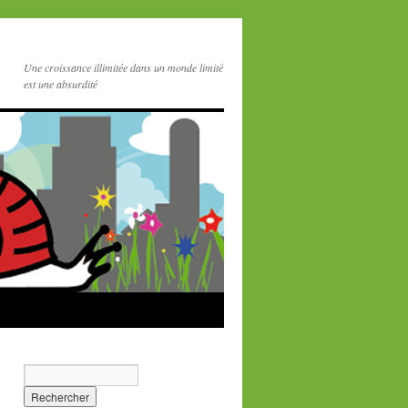
Une croissance illimitée dans un monde limité
est une absurdité