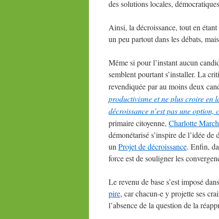
des solutions locales, démocratiques
Ainsi, la décroissance, tout en étan
un peu partout dans les débats, mais
Même si pour l’instant aucun candid
semblent pourtant s’installer. La crit
revendiquée par au moins deux cand
productivisme et ne plus croire en
décroissance n’est pas une option, c
primaire citoyenne,
Charlotte March
démonétarisé s’inspire de l’idée de
un
Projet de décroissance
. Enfin, d
force est de souligner les convergen
Le revenu de base s’est imposé dans 
pire
, car chacun-e y projette ses cra
l’absence de la question de la réapp