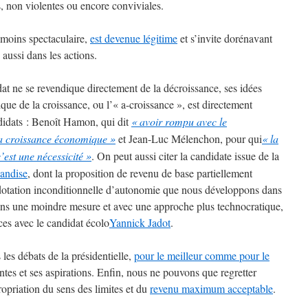
, non violentes ou encore conviviales.
t moins spectaculaire,
est devenue légitime
et s’invite dorénavant
 aussi dans les actions.
at ne se revendique directement de la décroissance, ses idées
ique de la croissance, ou l’«
a-croissance
», est directement
idats : Benoît Hamon, qui dit
«
avoir rompu avec le
 la croissance économique
»
et Jean-Luc Mélenchon, pour qui
«
la
’est une nécessicité
»
. On peut aussi citer la candidate issue de la
andise
, dont la proposition de revenu de base partiellement
 dotation inconditionnelle d’autonomie que nous développons dans
ans une moindre mesure et avec une approche plus technocratique,
ces avec le candidat écolo
Yannick Jadot
.
les débats de la présidentielle,
pour le meilleur comme pour le
intes et ses aspirations. Enfin, nous ne pouvons que regretter
ropriation du sens des limites et du
revenu maximum acceptable
.