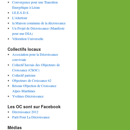
Convergence pour une Transition
Énergétique à Lézan
I.E.E.S.D.S.
L'Altertour
la Maison commune de la décroissance
Un Projet de Décroissance (Manifeste
pour une DIA)
Vélorution Universelle
Collectifs locaux
Association pour la Décroissance
conviviale
Collectif havrais des Objecteurs de
Croissance (ChOC)
Collectif parisien
Objecteurs de Croissance 62
Réseau Objection de Croissance
Alpes-Maritimes
Yvelines-Décroissance
Les OC sont sur Facebook
Décroissance 2012
Parti Pour La Décroissance
Médias