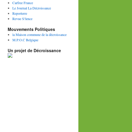
Carfree France
Le Journal La Décroissance
Reporterre
Revue S!lence
Mouvements Politiques
la Maison commune de la décroissance
M.P.O.C Belgique
Un projet de Décroissance