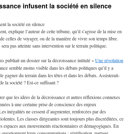
ssance infusent la société en silence
nt, explique l’auteur de cette tribune, qu’il s’agisse de la mise en
e celles de voyager, ou de la manière de vivre son temps libre.
 sera pas atteinte sans intervention sur le terrain politique.
tis
publiait un dossier sur la décroissance intitulé «
Une révolution
sance semble moins visible dans les débats politiques qu’il y a
 gagner du terrain dans les têtes et dans les débats. Assisterait-
de la société
? Est-ce suffisant
?
er que les idées de la décroissance et autres réflexions connexes
années à une certaine prise de conscience des enjeux
es inégalités ne cessent d’augmenter, renforcées par des
violentes. Les classes dirigeantes sont toujours plus discréditées, ce
es espaces aux mouvements réactionnaires et démagogiques. En
s questionnent leurs consommations : réutilisation, partage,