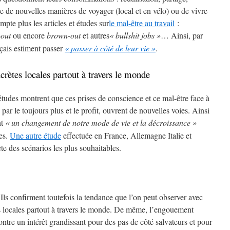
re de nouvelles manières de voyager (local et en vélo) ou de vivre
te plus les articles et études sur
le mal-être au travail
:
-out
ou encore
brown-out
et autres
«
bullshit jobs
»
… Ainsi, par
çais estiment passer
«
passer à côté de leur vie
»
.
crètes locales partout à travers le monde
 études montrent que ces prises de conscience et ce mal-être face à
ar le toujours plus et le profit, ouvrent de nouvelles voies. Ainsi
nt
«
un changement de notre mode de vie et la décroissance
»
es.
Une autre étude
effectuée en France, Allemagne Italie et
te des scénarios les plus souhaitables.
 Ils confirment toutefois la tendance que l’on peut observer avec
s locales partout à travers le monde. De même, l’engouement
tre un intérêt grandissant pour des pas de côté salvateurs et pour