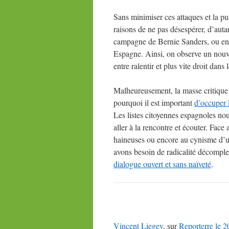
Sans minimiser ces attaques et la pu
raisons de ne pas désespérer, d’auta
campagne de Bernie Sanders, ou enco
Espagne. Ainsi, on observe un nouve
entre ralentir et plus vite droit dans 
Malheureusement, la masse critique s
pourquoi il est important
d’occuper l
Les listes citoyennes espagnoles nou
aller à la rencontre et écouter. Face
haineuses ou encore au cynisme d’un
avons besoin de radicalité décomplex
dialogue ouvert et sans naïveté
.
Vincent Liegey
, sur
Reporterre le 2