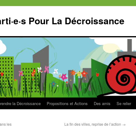
ti·e·s Pour La Décroissance
endre la Décroissance
Propositions et Actions
Des amis
Se relier
dans les
La fin des villes, reprise de l’action
→