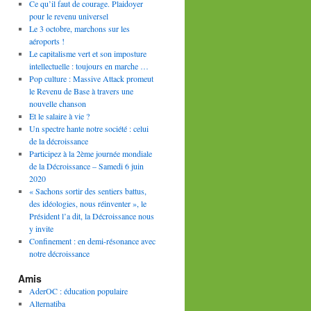
Ce qu’il faut de courage. Plaidoyer
pour le revenu universel
Le 3 octobre, marchons sur les
aéroports !
Le capitalisme vert et son imposture
intellectuelle : toujours en marche …
Pop culture : Massive Attack promeut
le Revenu de Base à travers une
nouvelle chanson
Et le salaire à vie ?
Un spectre hante notre société : celui
de la décroissance
Participez à la 2ème journée mondiale
de la Décroissance – Samedi 6 juin
2020
« Sachons sortir des sentiers battus,
des idéologies, nous réinventer », le
Président l’a dit, la Décroissance nous
y invite
Confinement : en demi-résonance avec
notre décroissance
Amis
AderOC : éducation populaire
Alternatiba