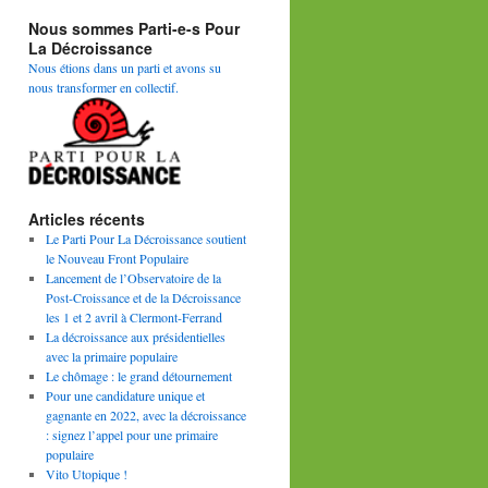
Nous sommes Parti-e-s Pour
La Décroissance
Nous étions dans un parti et avons su
nous transformer en collectif.
Articles récents
Le Parti Pour La Décroissance soutient
le Nouveau Front Populaire
Lancement de l’Observatoire de la
Post-Croissance et de la Décroissance
les 1 et 2 avril à Clermont-Ferrand
La décroissance aux présidentielles
avec la primaire populaire
Le chômage : le grand détournement
Pour une candidature unique et
gagnante en 2022, avec la décroissance
: signez l’appel pour une primaire
populaire
Vito Utopique !