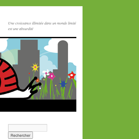
Une croissance illimitée dans un monde limité
est une absurdité