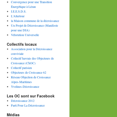
Convergence pour une Transition
Énergétique à Lézan
I.E.E.S.D.S.
L'Altertour
la Maison commune de la décroissance
Un Projet de Décroissance (Manifeste
pour une DIA)
Vélorution Universelle
Collectifs locaux
Association pour la Décroissance
conviviale
Collectif havrais des Objecteurs de
Croissance (ChOC)
Collectif parisien
Objecteurs de Croissance 62
Réseau Objection de Croissance
Alpes-Maritimes
Yvelines-Décroissance
Les OC sont sur Facebook
Décroissance 2012
Parti Pour La Décroissance
Médias