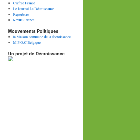
Carfree France
Le Journal La Décroissance
Reporterre
Revue S!lence
Mouvements Politiques
la Maison commune de la décroissance
M.P.O.C Belgique
Un projet de Décroissance