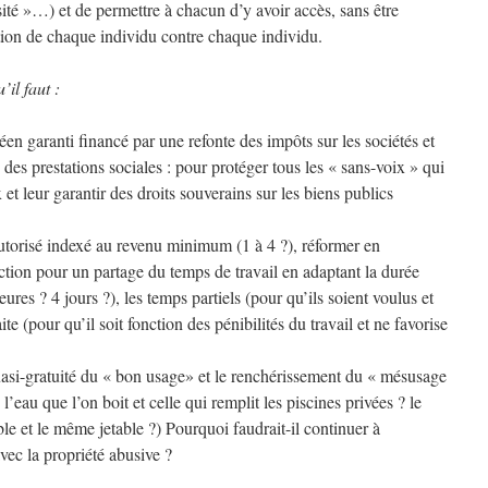
sité »…) et de permettre à chacun d’y avoir accès, sans être
tion de chaque individu contre chaque individu.
il faut :
éen garanti financé par une refonte des impôts sur les sociétés et
 des prestations sociales : pour protéger tous les « sans-voix » qui
t leur garantir des droits souverains sur les biens publics
torisé indexé au revenu minimum (1 à 4 ?), réformer en
ion pour un partage du temps de travail en adaptant la durée
res ? 4 jours ?), les temps partiels (pour qu’ils soient voulus et
ite (pour qu’il soit fonction des pénibilités du travail et ne favorise
uasi-gratuité du « bon usage» et le renchérissement du « mésusage
eau que l’on boit et celle qui remplit les piscines privées ? le
e et le même jetable ?) Pourquoi faudrait-il continuer à
vec la propriété abusive ?