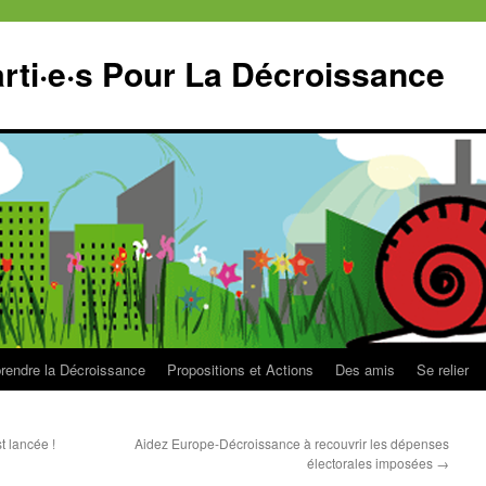
ti·e·s Pour La Décroissance
endre la Décroissance
Propositions et Actions
Des amis
Se relier
 lancée !
Aidez Europe-Décroissance à recouvrir les dépenses
électorales imposées
→