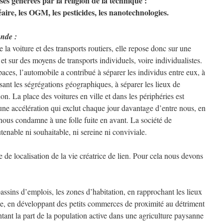
ses générées par la religion de la technique :
léaire, les OGM, les pesticides, les nanotechnologies.
onde :
e la voiture et des transports routiers, elle repose donc sur une
et sur des moyens de transports individuels, voire individualistes.
paces, l’automobile a contribué à séparer les individus entre eux, à
isant les ségrégations géographiques, à séparer les lieux de
. La place des voitures en ville et dans les périphéries est
une accélération qui exclut chaque jour davantage d’entre nous, en
nous condamne à une folle fuite en avant. La société de
tenable ni souhaitable, ni sereine ni conviviale.
 de localisation de la vie créatrice de lien. Pour cela nous devons
 bassins d’emplois, les zones d’habitation, en rapprochant les lieux
ge, en développant des petits commerces de proximité au détriment
ant la part de la population active dans une agriculture paysanne