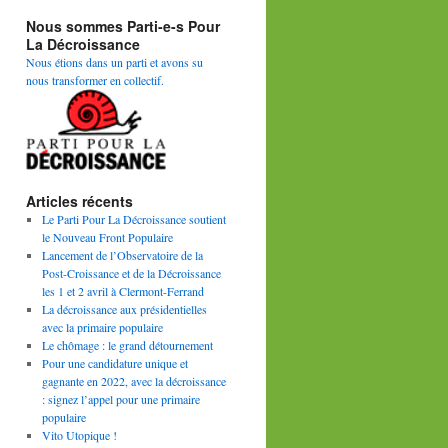
Nous sommes Parti-e-s Pour
La Décroissance
Nous étions dans un parti et avons su
nous transformer en collectif.
Articles récents
Le Parti Pour La Décroissance soutient
le Nouveau Front Populaire
Lancement de l’Observatoire de la
Post-Croissance et de la Décroissance
les 1 et 2 avril à Clermont-Ferrand
La décroissance aux présidentielles
avec la primaire populaire
Le chômage : le grand détournement
Pour une candidature unique et
gagnante en 2022, avec la décroissance
: signez l’appel pour une primaire
populaire
Vito Utopique !