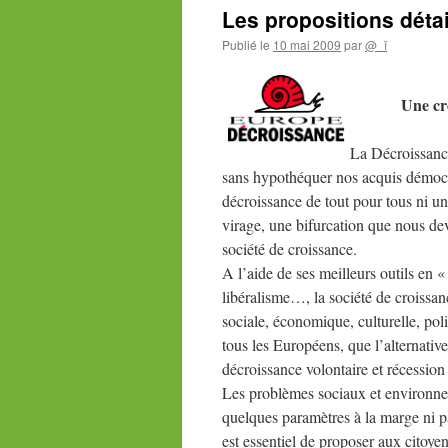
Les propositions déta
Publié le
10 mai 2009
par
@_ï
Une cr
La Décroissanc
sans hypothéquer nos acquis démocra
décroissance de tout pour tous ni u
virage, une bifurcation que nous dev
société de croissance.
A l’aide de ses meilleurs outils en « 
libéralisme…, la société de croissa
sociale, économique, culturelle, poli
tous les Européens, que l’alternativ
décroissance volontaire et récession
Les problèmes sociaux et environnem
quelques paramètres à la marge ni par
est essentiel de proposer aux citoye