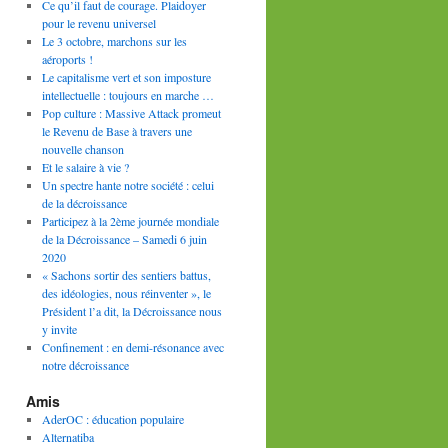
Ce qu’il faut de courage. Plaidoyer
pour le revenu universel
Le 3 octobre, marchons sur les
aéroports !
Le capitalisme vert et son imposture
intellectuelle : toujours en marche …
Pop culture : Massive Attack promeut
le Revenu de Base à travers une
nouvelle chanson
Et le salaire à vie ?
Un spectre hante notre société : celui
de la décroissance
Participez à la 2ème journée mondiale
de la Décroissance – Samedi 6 juin
2020
« Sachons sortir des sentiers battus,
des idéologies, nous réinventer », le
Président l’a dit, la Décroissance nous
y invite
Confinement : en demi-résonance avec
notre décroissance
Amis
AderOC : éducation populaire
Alternatiba