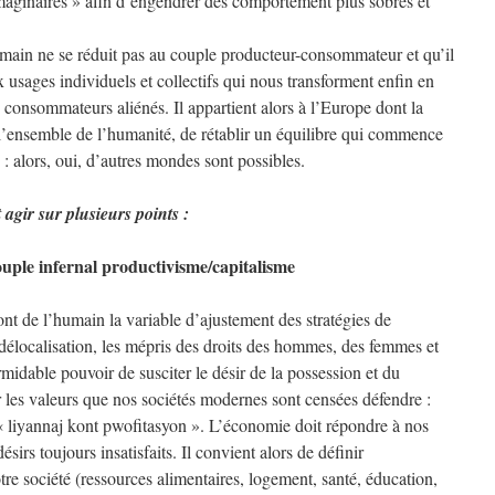
maginaires » afin d’engendrer des comportement plus sobres et
main ne se réduit pas au couple producteur-consommateur et qu’il
 usages individuels et collectifs qui nous transforment enfin en
n consommateurs aliénés. Il appartient alors à l’Europe dont la
’ensemble de l’humanité, de rétablir un équilibre qui commence
 : alors, oui, d’autres mondes sont possibles.
 agir sur plusieurs points :
ouple infernal productivisme/capitalisme
ont de l’humain la variable d’ajustement des stratégies de
 délocalisation, les mépris des droits des hommes, des femmes et
ormidable pouvoir de susciter le désir de la possession et du
er les valeurs que nos sociétés modernes sont censées défendre :
 le « liyannaj kont pwofitasyon ». L’économie doit répondre à nos
sirs toujours insatisfaits. Il convient alors de définir
re société (ressources alimentaires, logement, santé, éducation,