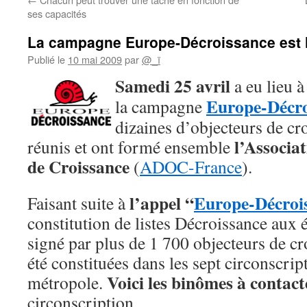
ses capacités
La campagne Europe-Décroissance est l
Publié le
10 mai 2009
par
@_ï
Samedi
25 avril
a eu lieu à
Europe-Décro
la campagne
dizaines d’objecteurs de cro
l’Associa
réunis et ont formé ensemble
de Croissance
(
ADOC-France
).
l’appel “
Europe-Décroi
Faisant suite à
constitution de listes Décroissance aux
signé par plus de 1 700 objecteurs de cro
été constituées dans les sept circonscrip
Voici les binômes à contact
métropole.
circonscription.