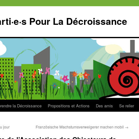
ti·e·s Pour La Décroissance
endre la Décroissance
Propositions et Actions
Des amis
Se relier
u jour
Französische Wachstumsverweigerer machen mobil
→