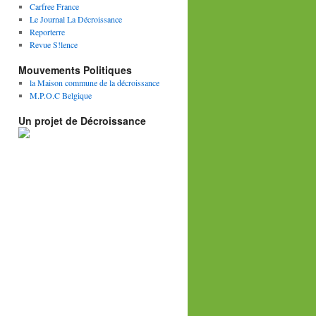
Carfree France
Le Journal La Décroissance
Reporterre
Revue S!lence
Mouvements Politiques
la Maison commune de la décroissance
M.P.O.C Belgique
Un projet de Décroissance