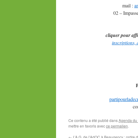
mail :
a
02 – Impas
cliquer pour aff
inscriptions,
p
partipourladec
co
Ce contenu a été publié dans
Agenda du P
mettre en favoris avec
ce permalien
.
←
L’A.G. de l’AdOC à Beaugency : ordre d