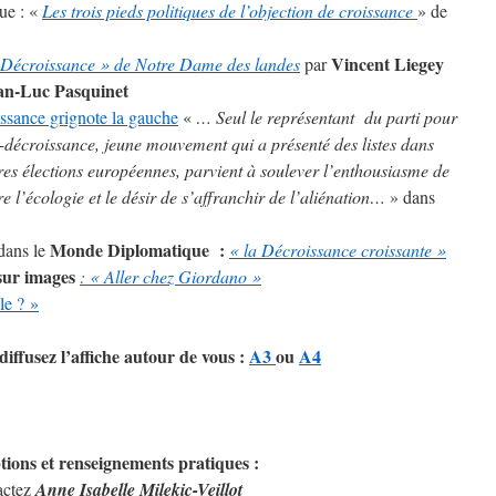
que : «
Les trois pieds politiques
de l’objection de croissance
» de
Vincent Liegey
-Décroissance » de Notre Dame des landes
par
an-Luc Pasquinet
sance grignote la gauche
«
… Seul le représentant du parti pour
-décroissance, jeune mouvement qui a présenté des listes dans
res élections européennes, parvient à soulever l’enthousiasme de
tre l’écologie et le désir de s’affranchir de l’aliénation…
» dans
Monde Diplomatique :
dans le
« la Décroissance croissante »
sur images
: « Aller chez Giordano »
le ? »
diffusez l’affiche autour de vous :
A3
ou
A4
ptions et renseignements pratiques :
actez
Anne Isabelle Milekic-Veillot