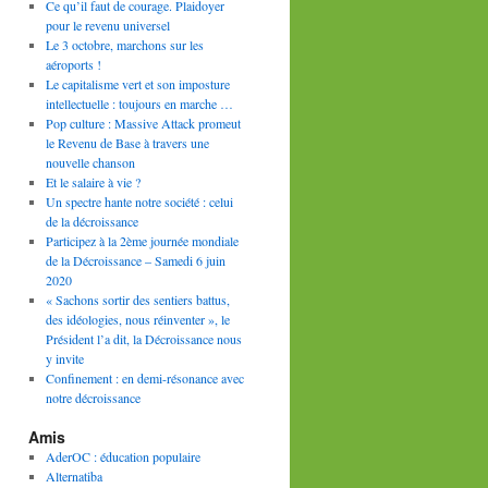
Ce qu’il faut de courage. Plaidoyer
pour le revenu universel
Le 3 octobre, marchons sur les
aéroports !
Le capitalisme vert et son imposture
intellectuelle : toujours en marche …
Pop culture : Massive Attack promeut
le Revenu de Base à travers une
nouvelle chanson
Et le salaire à vie ?
Un spectre hante notre société : celui
de la décroissance
Participez à la 2ème journée mondiale
de la Décroissance – Samedi 6 juin
2020
« Sachons sortir des sentiers battus,
des idéologies, nous réinventer », le
Président l’a dit, la Décroissance nous
y invite
Confinement : en demi-résonance avec
notre décroissance
Amis
AderOC : éducation populaire
Alternatiba