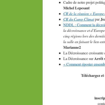
Cadre de notre projet politi
Michel Lepesant
CR de la réunion « Europe
Je
CR du Camp Climat
par
NDDL : Comment la décrois
la décroissance et d’Europe
cinq régions lors des derniè
la salle en faisant le lien en
Marianne2
La Décroissance croissante 
Arrêt 
La Décroissance sur
« Comment riposter ensemb
Téléchargez et 
inscri
cont