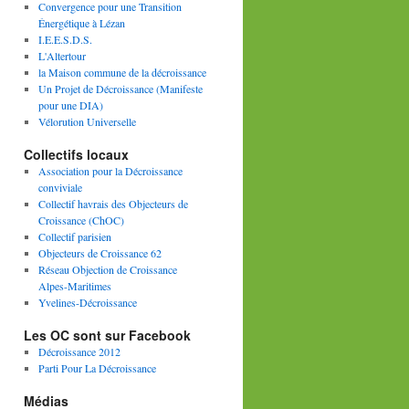
Convergence pour une Transition
Énergétique à Lézan
I.E.E.S.D.S.
L'Altertour
la Maison commune de la décroissance
Un Projet de Décroissance (Manifeste
pour une DIA)
Vélorution Universelle
Collectifs locaux
Association pour la Décroissance
conviviale
Collectif havrais des Objecteurs de
Croissance (ChOC)
Collectif parisien
Objecteurs de Croissance 62
Réseau Objection de Croissance
Alpes-Maritimes
Yvelines-Décroissance
Les OC sont sur Facebook
Décroissance 2012
Parti Pour La Décroissance
Médias