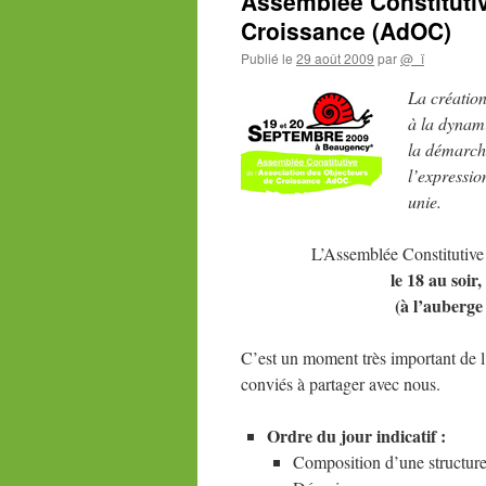
Assemblée Constitutiv
Croissance (AdOC)
Publié le
29 août 2009
par
@_ï
La
créatio
à la dynami
la démarch
l’expressio
unie.
L’Assemblée Constitutive 
le 18 au soir
(à l’auberg
C’est un moment très important de 
conviés à partager avec nous.
Ordre du jour indicatif :
Composition d’une structure