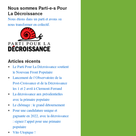
Nous sommes Parti-e-s Pour
La Décroissance
Nous étions dans un parti et avons su
nous transformer en collectif.
Articles récents
Le Parti Pour La Décroissance soutient
le Nouveau Front Populaire
Lancement de l’Observatoire de la
Post-Croissance et de la Décroissance
les 1 et 2 avril à Clermont-Ferrand
La décroissance aux présidentielles
avec la primaire populaire
Le chômage : le grand détournement
Pour une candidature unique et
gagnante en 2022, avec la décroissance
: signez l’appel pour une primaire
populaire
Vito Utopique !