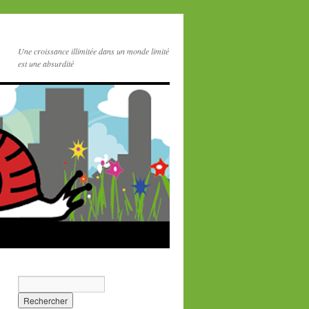
Une croissance illimitée dans un monde limité
est une absurdité