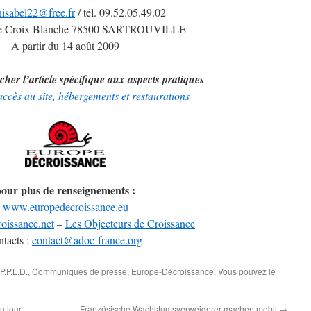
nisabel22@free.fr
/ tél. 09.52.05.49.02
se Croix Blanche 78500 SARTROUVILLE
A partir du 14 août 2009
icher l’article spécifique aux aspects pratiques
 accès au site, hébergements et restaurations
our plus de renseignements :
www.europedecroissance.eu
roissance.net
–
Les Objecteurs de Croissance
ntacts :
contact@adoc-france.org
.P.L.D.
,
Communiqués de presse
,
Europe-Décroissance
. Vous pouvez le
u jour
Französische Wachstumsverweigerer machen mobil
→