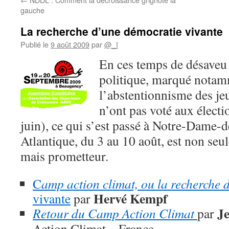
gauche
La recherche d’une démocratie vivante
Publié le
9 août 2009
par
@_ï
En
ces temps de désaveu 
politique, marqué notam
l’abstentionnisme des je
n’ont pas voté aux élect
juin), ce qui s’est passé à Notre-Dame-
Atlantique, du 3 au 10 août, est non seu
mais prometteur.
C
amp action climat, ou la recherche 
Hervé Kempf
vivante
par
J
Retour du Camp Action Climat
par
Action Climat – France