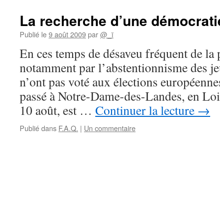
:
Foire
La recherche d’une démocrati
Aux
Questions
Publié le
9 août 2009
par
@_ï
En ces temps de désaveu fréquent de la 
notamment par l’abstentionnisme des j
n’ont pas voté aux élections européennes 
passé à Notre-Dame-des-Landes, en Loir
10 août, est …
Continuer la lecture
→
Publié dans
F.A.Q.
|
Un commentaire