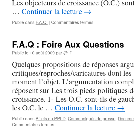
Les objecteurs de croissance (O.C.) sont
…
Continuer la lecture
→
sur
Publié dans
F.A.Q.
|
Commentaires fermés
Foire
aux
questions,
F.A.Q : Foire Aux Questions
par
le
Publié le
16 août 2009
par
@_ï
M.O.C.
Quelques propositions de réponses arg
critiques/reproches/caricatures dont les
moment l’objet. L’argumentation complè
réposent sur Les trois pieds politiques d
croissance. 1- Les O.C. sont-ils de gau
les O.C. le …
Continuer la lecture
→
Publié dans
Billets du PPLD
,
Communiqués de presse
,
Document
sur
Commentaires fermés
F.A.Q