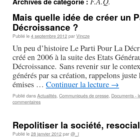
F.A.Q.
Archives de catégorie :
Mais quelle idée de créer un P
Décroissance ?
Publié le
4 septembre 2012
par
Vincze
Un peu d’histoire Le Parti Pour La Déc
créé en 2006 à la suite des Etats Généra
Décroissance. Sans revenir sur le context
générés par sa création, rappelons juste 
émises …
Continuer la lecture
→
Publié dans
Actualités
,
Communiqués de presse
,
Documents - le
commentaires
Repolitiser la société, resocial
Publié le
28 janvier 2012
par
@_ï