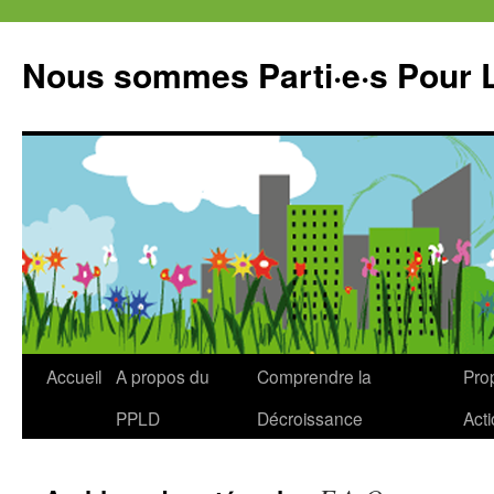
Aller
au
Nous sommes Parti·e·s Pour 
contenu
Accueil
A propos du
Comprendre la
Prop
PPLD
Décroissance
Act