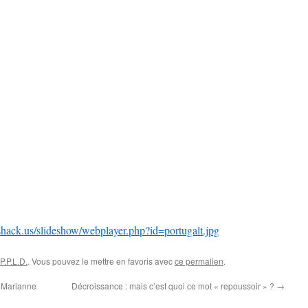
shack.us/slideshow/webplayer.php?id=portugalt.jpg
.P.L.D.
. Vous pouvez le mettre en favoris avec
ce permalien
.
s Marianne
Décroissance : mais c’est quoi ce mot « repoussoir » ?
→