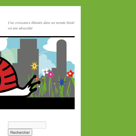
Une croissance illimitée dans un monde limité
est une absurdité