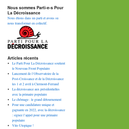
Nous sommes Parti-e-s Pour
La Décroissance
Nous étions dans un parti et avons su
nous transformer en collectif.
Articles récents
Le Parti Pour La Décroissance soutient
le Nouveau Front Populaire
Lancement de l’Observatoire de la
Post-Croissance et de la Décroissance
les 1 et 2 avril à Clermont-Ferrand
La décroissance aux présidentielles
avec la primaire populaire
Le chômage : le grand détournement
Pour une candidature unique et
gagnante en 2022, avec la décroissance
: signez l’appel pour une primaire
populaire
Vito Utopique !