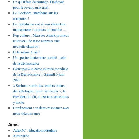
Ce qu’il faut de courage. Plaidoyer
pour le revenu universel
Le 3 octobre, marchons sur les
aéroports !
Le capitalisme vert et son imposture
intellectuelle : toujours en marche …
Pop culture : Massive Attack promeut
le Revenu de Base à travers une
nouvelle chanson
Et le salaire à vie ?
Un spectre hante notre société : celui
de la décroissance
Participez à la 2ème journée mondiale
de la Décroissance – Samedi 6 juin
2020
« Sachons sortir des sentiers battus,
des idéologies, nous réinventer », le
Président l’a dit, la Décroissance nous
y invite
Confinement : en demi-résonance avec
notre décroissance
Amis
AderOC : éducation populaire
Alternatiba