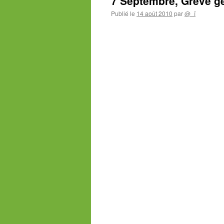
7 Septembre, Grève g
Publié le
14 août 2010
par
@_ï