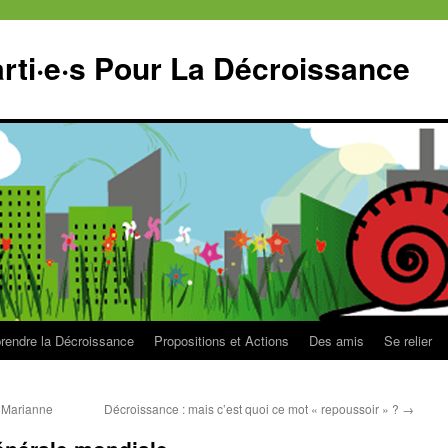
ti·e·s Pour La Décroissance
endre la Décroissance
Propositions et Actions
Des amis
Se relier
s Marianne
Décroissance : mais c’est quoi ce mot « repoussoir » ?
→