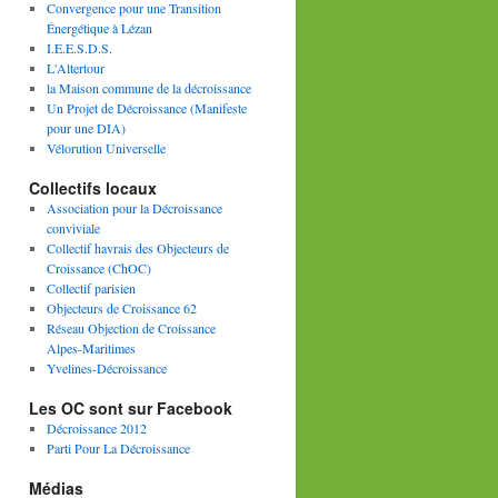
Convergence pour une Transition
Énergétique à Lézan
I.E.E.S.D.S.
L'Altertour
la Maison commune de la décroissance
Un Projet de Décroissance (Manifeste
pour une DIA)
Vélorution Universelle
Collectifs locaux
Association pour la Décroissance
conviviale
Collectif havrais des Objecteurs de
Croissance (ChOC)
Collectif parisien
Objecteurs de Croissance 62
Réseau Objection de Croissance
Alpes-Maritimes
Yvelines-Décroissance
Les OC sont sur Facebook
Décroissance 2012
Parti Pour La Décroissance
Médias