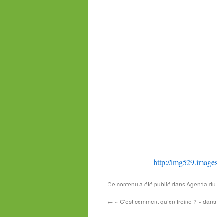
http://img529.image
Ce contenu a été publié dans
Agenda du P
←
« C’est comment qu’on freine ? » dan