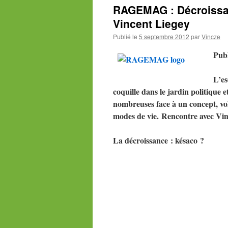
RAGEMAG : Décroissanc
Vincent Liegey
Publié le
5 septembre 2012
par
Vincze
Pub
L’es
coquille dans le jardin politique
nombreuses face à un concept, vol
modes de vie.
Rencontre avec Vin
La décroissance : késaco ?