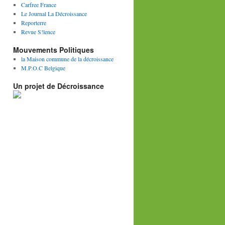
Carfree France
Le Journal La Décroissance
Reporterre
Revue S!lence
Mouvements Politiques
la Maison commune de la décroissance
M.P.O.C Belgique
Un projet de Décroissance