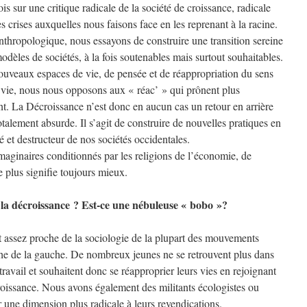
s sur une critique radicale de la société de croissance, radicale
 crises auxquelles nous faisons face en les reprenant à la racine.
 anthropologique, nous essayons de construire une transition sereine
èles de sociétés, à la fois soutenables mais surtout souhaitables.
ouveaux espaces de vie, de pensée et de réappropriation du sens
 vie, nous nous opposons aux « réac’ » qui prônent plus
. La Décroissance n’est donc en aucun cas un retour en arrière
otalement absurde. Il s’agit de construire de nouvelles pratiques en
é et destructeur de nos sociétés occidentales.
aginaires conditionnés par les religions de l’économie, de
e plus signifie toujours mieux.
la décroissance ? Est-ce une nébuleuse « bobo »?
st assez proche de la sociologie de la plupart des mouvements
che de la gauche. De nombreux jeunes ne se retrouvent plus dans
ravail et souhaitent donc se réapproprier leurs vies en rejoignant
issance. Nous avons également des militants écologistes ou
une dimension plus radicale à leurs revendications.