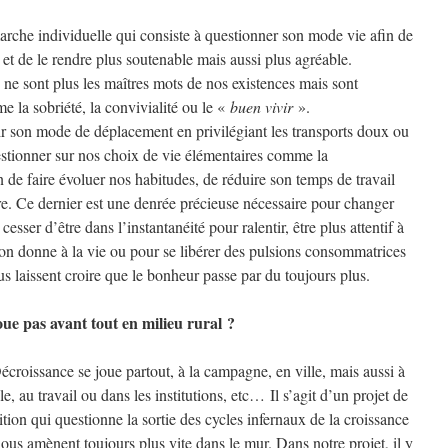
arche individuelle qui consiste à questionner son mode vie afin de
et de le rendre plus soutenable mais aussi plus agréable.
e sont plus les maîtres mots de nos existences mais sont
 la sobriété, la convivialité ou le «
buen vivir
».
oir son mode de déplacement en privilégiant les transports doux ou
stionner sur nos choix de vie élémentaires comme la
de faire évoluer nos habitudes, de réduire son temps de travail
re. Ce dernier est une denrée précieuse nécessaire pour changer
sser d’être dans l’instantanéité pour ralentir, être plus attentif à
l’on donne à la vie ou pour se libérer des pulsions consommatrices
ous laissent croire que le bonheur passe par du toujours plus.
joue pas avant tout en milieu rural ?
écroissance se joue partout, à la campagne, en ville, mais aussi à
le, au travail ou dans les institutions, etc… Il s’agit d’un projet de
ition qui questionne la sortie des cycles infernaux de la croissance
ous amènent toujours plus vite dans le mur. Dans notre projet, il y