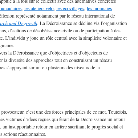
puie à la fois sur le collectif avec des alternatives concrètes
munautaires
,
les ateliers vélo
,
les écovillages
,
les monnaies
éflexion représenté notamment par le réseau international de
arch and Degrowth
. La Décroissance se décline via l’organisation
ons, d’actions de désobéissance civile ou de participation à des
e. L’individu y joue un rôle central avec la simplicité volontaire et
ginaire.
vers la Décroissance que d’objectrices et d’objecteurs de
r la diversité des approches tout en construisant un réseau
nnes s’appuyant sur un ou plusieurs des niveaux de la
 provocateur, c’est une des forces principales de ce mot. Toutefois,
s victimes d’idées reçues qui ferait de la Décroissance un retour
, un insupportable retour en arrière sacrifiant le progrès social et
 serions réactionnaires.