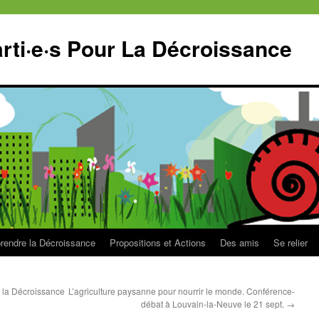
ti·e·s Pour La Décroissance
endre la Décroissance
Propositions et Actions
Des amis
Se relier
r la Décroissance
L’agriculture paysanne pour nourrir le monde. Conférence-
débat à Louvain-la-Neuve le 21 sept.
→