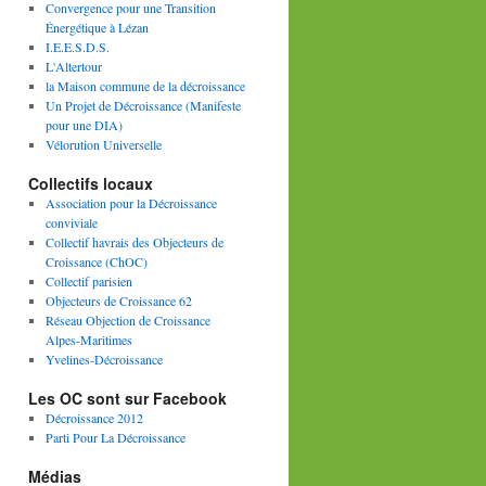
Convergence pour une Transition
Énergétique à Lézan
I.E.E.S.D.S.
L'Altertour
la Maison commune de la décroissance
Un Projet de Décroissance (Manifeste
pour une DIA)
Vélorution Universelle
Collectifs locaux
Association pour la Décroissance
conviviale
Collectif havrais des Objecteurs de
Croissance (ChOC)
Collectif parisien
Objecteurs de Croissance 62
Réseau Objection de Croissance
Alpes-Maritimes
Yvelines-Décroissance
Les OC sont sur Facebook
Décroissance 2012
Parti Pour La Décroissance
Médias