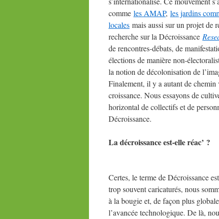
s’internationalise. Ce mouvement s’ap
comme
les AMAP
,
les jardins com
locales
mais aussi sur un projet de r
recherche sur la Décroissance
Rese
de rencontres-débats, de manifestati
élections de manière non-électoralist
la notion de décolonisation de l’ima
Finalement, il y a autant de chemin 
croissance. Nous essayons de cultive
horizontal de collectifs et de perso
Décroissance.
La décroissance est-elle réac’ ?
Certes, le terme de Décroissance est
trop souvent caricaturés, nous somme
à la bougie et, de façon plus globale
l’avancée technologique. De là, nous