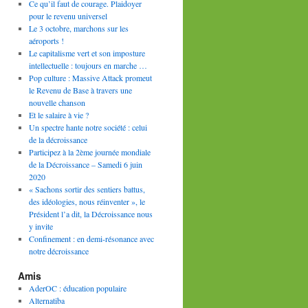
Ce qu’il faut de courage. Plaidoyer
pour le revenu universel
Le 3 octobre, marchons sur les
aéroports !
Le capitalisme vert et son imposture
intellectuelle : toujours en marche …
Pop culture : Massive Attack promeut
le Revenu de Base à travers une
nouvelle chanson
Et le salaire à vie ?
Un spectre hante notre société : celui
de la décroissance
Participez à la 2ème journée mondiale
de la Décroissance – Samedi 6 juin
2020
« Sachons sortir des sentiers battus,
des idéologies, nous réinventer », le
Président l’a dit, la Décroissance nous
y invite
Confinement : en demi-résonance avec
notre décroissance
Amis
AderOC : éducation populaire
Alternatiba