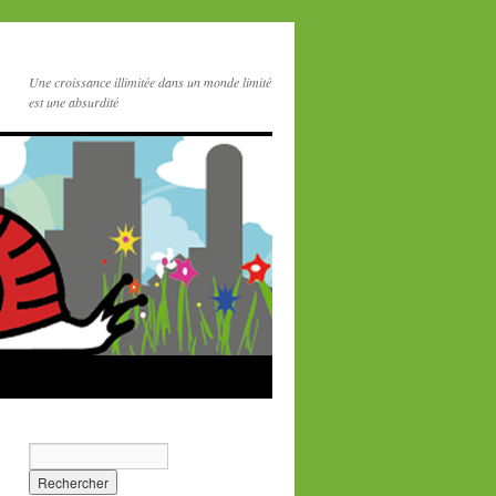
Une croissance illimitée dans un monde limité
est une absurdité