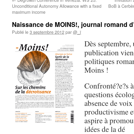
Unconditional Autonomy Allowance with a fixed
BoB à Cerbèr
maximum income
Naissance de MOINS!, journal romand d’
Publié le
3 septembre 2012
par
@_ï
Dès
septembre, 
publication vien
politiques roman
Moins !
Confronté­?e?s à
questions écolog
absence de voix 
productivisme e
aspire à promouv
idées de la dé