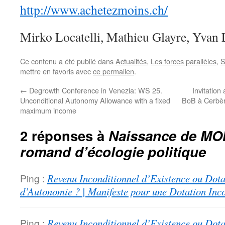
http://www.achetezmoins.ch/
Mirko Locatelli, Mathieu Glayre, Yvan 
Ce contenu a été publié dans
Actualités
,
Les forces parallèles
,
S
mettre en favoris avec
ce permalien
.
←
Degrowth Conference in Venezia: WS 25.
Invitation
Unconditional Autonomy Allowance with a fixed
BoB à Cerbèr
maximum income
2 réponses à
Naissance de MOI
romand d’écologie politique
Ping :
Revenu Inconditionnel d’Existence ou Dota
d’Autonomie ? | Manifeste pour une Dotation Inc
Ping :
Revenu Inconditionnel d’Existence ou Dota