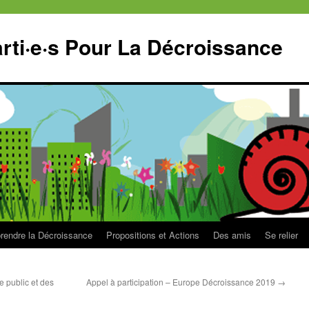
ti·e·s Pour La Décroissance
endre la Décroissance
Propositions et Actions
Des amis
Se relier
e public et des
Appel à participation – Europe Décroissance 2019
→