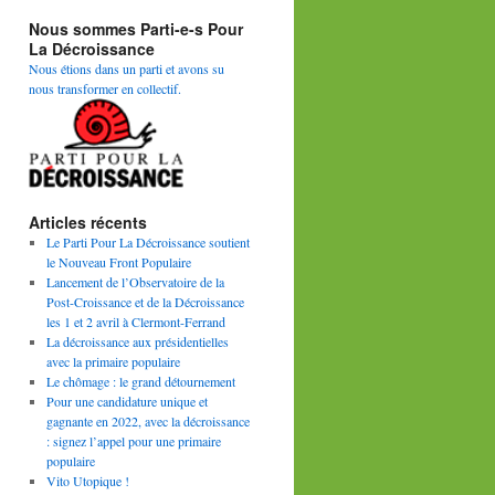
Nous sommes Parti-e-s Pour
La Décroissance
Nous étions dans un parti et avons su
nous transformer en collectif.
Articles récents
Le Parti Pour La Décroissance soutient
le Nouveau Front Populaire
Lancement de l’Observatoire de la
Post-Croissance et de la Décroissance
les 1 et 2 avril à Clermont-Ferrand
La décroissance aux présidentielles
avec la primaire populaire
Le chômage : le grand détournement
Pour une candidature unique et
gagnante en 2022, avec la décroissance
: signez l’appel pour une primaire
populaire
Vito Utopique !