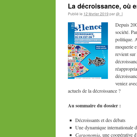
La décroissance, où e
Publié le
12 février 2019
par
@_ï
Depuis 2002
société. Pa
politique. 
moquerie et
revient sur 
décroissanc
réappropria
décroissanc
veniez avec
actuels de la décroissance ?
Au sommaire du dossier :
Décroissants et des débats
Une dynamique internationale d
Cargonomia
, une coopérative d