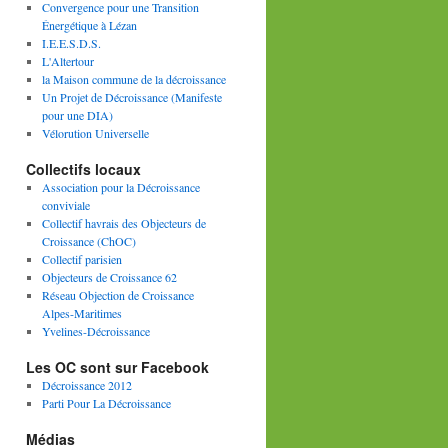
Convergence pour une Transition
Énergétique à Lézan
I.E.E.S.D.S.
L'Altertour
la Maison commune de la décroissance
Un Projet de Décroissance (Manifeste
pour une DIA)
Vélorution Universelle
Collectifs locaux
Association pour la Décroissance
conviviale
Collectif havrais des Objecteurs de
Croissance (ChOC)
Collectif parisien
Objecteurs de Croissance 62
Réseau Objection de Croissance
Alpes-Maritimes
Yvelines-Décroissance
Les OC sont sur Facebook
Décroissance 2012
Parti Pour La Décroissance
Médias