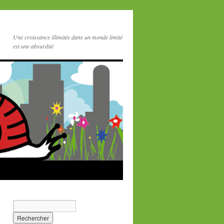
Une croissance illimitée dans un monde limité
est une absurdité