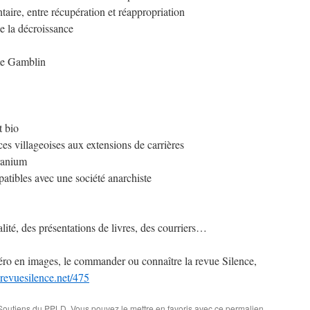
taire, entre récupération et réappropriation
e la décroissance
me Gamblin
t bio
es villageoises aux extensions de carrières
uranium
atibles avec une société anarchiste
ité, des présentations de livres, des courriers…
éro en images, le commander ou connaître la revue Silence,
revuesilence.net/475
Soutiens du PPLD
. Vous pouvez le mettre en favoris avec
ce permalien
.