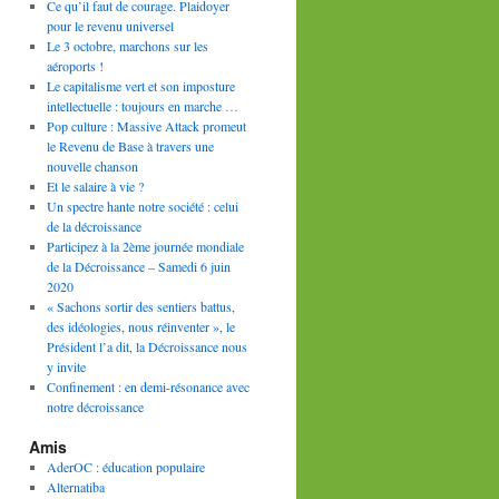
Ce qu’il faut de courage. Plaidoyer
pour le revenu universel
Le 3 octobre, marchons sur les
aéroports !
Le capitalisme vert et son imposture
intellectuelle : toujours en marche …
Pop culture : Massive Attack promeut
le Revenu de Base à travers une
nouvelle chanson
Et le salaire à vie ?
Un spectre hante notre société : celui
de la décroissance
Participez à la 2ème journée mondiale
de la Décroissance – Samedi 6 juin
2020
« Sachons sortir des sentiers battus,
des idéologies, nous réinventer », le
Président l’a dit, la Décroissance nous
y invite
Confinement : en demi-résonance avec
notre décroissance
Amis
AderOC : éducation populaire
Alternatiba