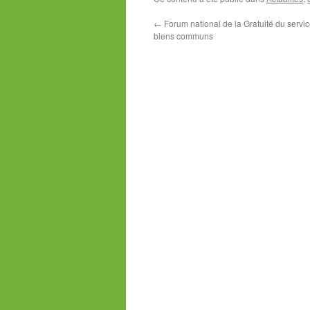
←
Forum national de la Gratuité du servic
biens communs