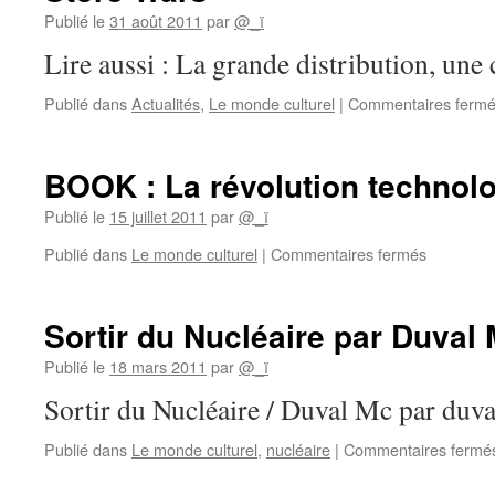
dans
Publié le
31 août 2011
par
@_ï
le
Lire aussi : La grande distribution, un
Wagon
Heureux
Publié dans
Actualités
,
Le monde culturel
|
Commentaires ferm
BOOK : La révolution technol
Publié le
15 juillet 2011
par
@_ï
sur
Publié dans
Le monde culturel
|
Commentaires fermés
BOOK
:
La
Sortir du Nucléaire par Duval
révolution
technolog
Publié le
18 mars 2011
par
@_ï
Sortir du Nucléaire / Duval Mc par duv
Publié dans
Le monde culturel
,
nucléaire
|
Commentaires fermé