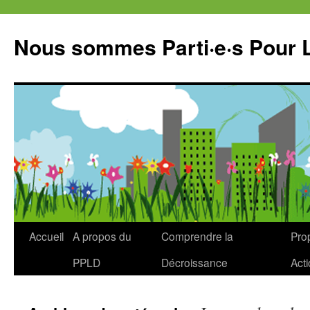
Aller
au
Nous sommes Parti·e·s Pour 
contenu
Accueil
A propos du
Comprendre la
Prop
PPLD
Décroissance
Act