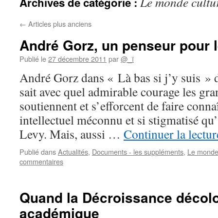
Le monde cultu
Archives de catégorie :
←
Articles plus anciens
André Gorz, un penseur pour l
Publié le
27 décembre 2011
par
@_ï
André Gorz dans « Là bas si j’y suis 
sait avec quel admirable courage les gr
soutiennent et s’efforcent de faire conna
intellectuel méconnu et si stigmatisé qu
Levy. Mais, aussi …
Continuer la lectu
Publié dans
Actualités
,
Documents - les suppléments
,
Le monde 
commentaires
Quand la Décroissance décol
académique