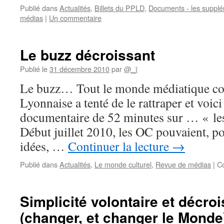
Publié dans
Actualités
,
Billets du PPLD
,
Documents - les suppl
médias
|
Un commentaire
Le buzz décroissant
Publié le
31 décembre 2010
par
@_ï
Le buzz… Tout le monde médiatique cou
Lyonnaise a tenté de le rattraper et voici
documentaire de 52 minutes sur … « les
Début juillet 2010, les OC pouvaient, p
idées, …
Continuer la lecture
→
Publié dans
Actualités
,
Le monde culturel
,
Revue de médias
|
C
Simplicité volontaire et décro
(changer, et changer le Monde