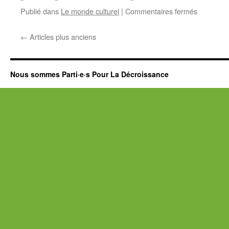
sur
Publié dans
Le monde culturel
|
Commentaires fermés
Il
a
←
Articles plus anciens
délibérém
changé
de
direction
Nous sommes Parti·e·s Pour La Décroissance