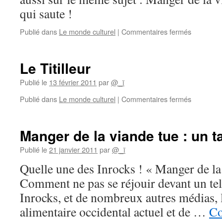
qui saute !
sur
Publié dans
Le monde culturel
|
Commentaires fermés
Comment
nourrir
tout
Le Titilleur
le
monde
Publié le
13 février 2011
par
@_ï
–
sur
Publié dans
Le monde culturel
|
Commentaires fermés
Denis
Le
van
Titilleur
Waerebe
Manger de la viande tue : un t
Publié le
21 janvier 2011
par
@_ï
Quelle une des Inrocks ! « Manger de la
Comment ne pas se réjouir devant un tel 
Inrocks, et de nombreux autres médias, 
alimentaire occidental actuel et de …
Co