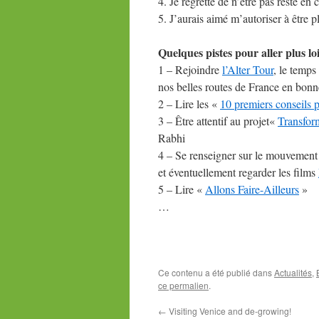
4. Je regrette de n’être pas resté en
5. J’aurais aimé m’autoriser à être 
Quelques pistes pour aller plus loi
1 – Rejoindre
l’Alter Tour
, le temps
nos belles routes de France en bon
2 – Lire les «
10 premiers conseils p
3 – Être attentif au projet«
Transfor
Rabhi
4 – Se renseigner sur le mouvemen
et éventuellement regarder les films
5 – Lire «
Allons Faire-Ailleurs
»
…
Ce contenu a été publié dans
Actualités
,
ce permalien
.
←
Visiting Venice and de-growing!