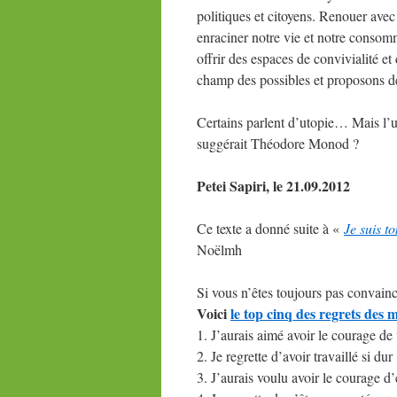
politiques et citoyens. Renouer avec
enraciner notre vie et notre consomma
offrir des espaces de convivialité e
champ des possibles et proposons d
Certains parlent d’utopie… Mais l’uto
suggérait Théodore Monod ?
Petei Sapiri, le 21.09.2012
Ce texte a donné suite à «
Je suis t
Noëlmh
Si vous n’êtes toujours pas convainc
Voici
le top cinq des regrets des m
1. J’aurais aimé avoir le courage de
2. Je regrette d’avoir travaillé si dur
3. J’aurais voulu avoir le courage 