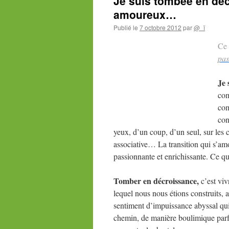
Je suis tombée en dé
amoureux…
Publié le
7 octobre 2012
par
@_ï
Ce
pas
Je 
com
com
con
yeux, d’un coup, d’un seul, sur les 
associative… La transition qui s’amo
passionnante et enrichissante. Ce qui 
Tomber en décroissance,
c’est viv
lequel nous nous étions construits, 
sentiment d’impuissance abyssal qui 
chemin, de manière boulimique parf