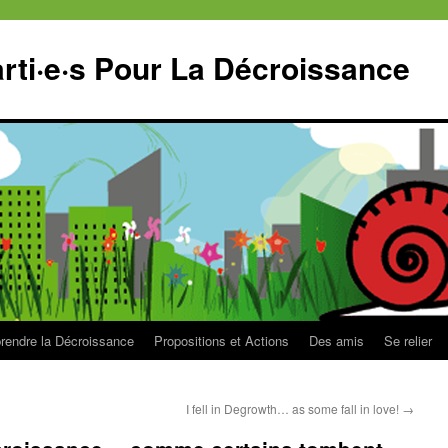
ti·e·s Pour La Décroissance
endre la Décroissance
Propositions et Actions
Des amis
Se relier
I fell in Degrowth… as some fall in love!
→