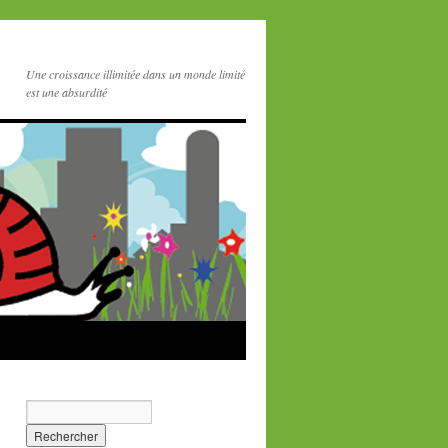
Une croissance illimitée dans un monde limité
est une absurdité