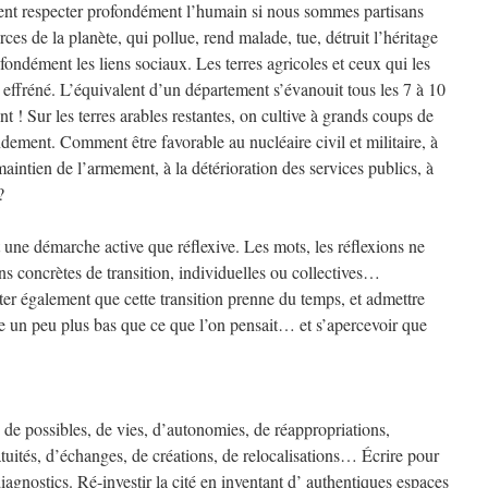
nt respecter profondément l’humain si nous sommes partisans
rces de la planète, qui pollue, rend malade, tue, détruit l’héritage
ofondément les liens sociaux. Les terres agricoles et ceux qui les
e effréné. L’équivalent d’un département s’évanouit tous les 7 à 10
t ! Sur les terres arables restantes, on cultive à grands coups de
dement. Comment être favorable au nucléaire civil et militaire, à
maintien de l’armement, à la détérioration des services publics, à
?
 une démarche active que réflexive. Les mots, les réflexions ne
ons concrètes de transition, individuelles ou collectives…
er également que cette transition prenne du temps, et admettre
re un peu plus bas que ce que l’on pensait… et s’apercevoir que
 de possibles, de vies, d’autonomies, de réappropriations,
atuités, d’échanges, de créations, de relocalisations… Écrire pour
iagnostics. Ré-investir la cité en inventant d’ authentiques espaces