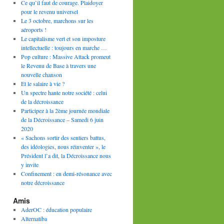
Ce qu’il faut de courage. Plaidoyer
pour le revenu universel
Le 3 octobre, marchons sur les
aéroports !
Le capitalisme vert et son imposture
intellectuelle : toujours en marche …
Pop culture : Massive Attack promeut
le Revenu de Base à travers une
nouvelle chanson
Et le salaire à vie ?
Un spectre hante notre société : celui
de la décroissance
Participez à la 2ème journée mondiale
de la Décroissance – Samedi 6 juin
2020
« Sachons sortir des sentiers battus,
des idéologies, nous réinventer », le
Président l’a dit, la Décroissance nous
y invite
Confinement : en demi-résonance avec
notre décroissance
Amis
AderOC : éducation populaire
Alternatiba