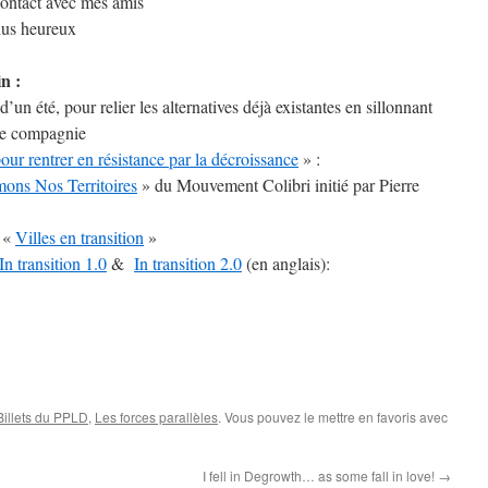
 contact avec mes amis
plus heureux
n :
 d’un été, pour relier les alternatives déjà existantes en sillonnant
ne compagnie
our rentrer en résistance par la décroissance
» :
mons Nos Territoires
» du Mouvement Colibri initié par Pierre
t «
Villes en transition
»
In transition 1.0
&
In transition 2.0
(en anglais):
Billets du PPLD
,
Les forces parallèles
. Vous pouvez le mettre en favoris avec
I fell in Degrowth… as some fall in love!
→