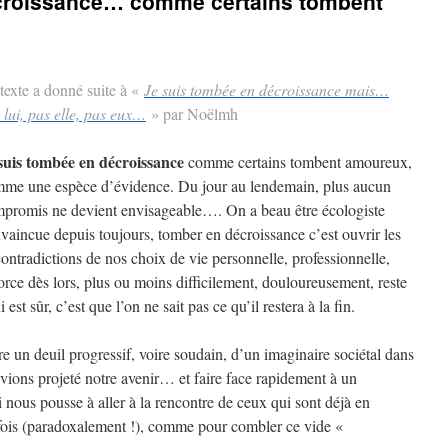
croissance… comme certains tombent
texte a donné suite à «
Je suis tombée en décroissance mais…
 lui, pas elle, pas eux…
» par Noëlmh
suis tombée en décroissance
comme certains tombent amoureux,
me une espèce d’évidence. Du jour au lendemain, plus aucun
promis ne devient envisageable…. On a beau être écologiste
vaincue depuis toujours, tomber en décroissance c’est ouvrir les
contradictions de nos choix de vie personnelle, professionnelle,
rce dès lors, plus ou moins difficilement, douloureusement, reste
est sûr, c’est que l’on ne sait pas ce qu’il restera à la fin.
re un deuil progressif, voire soudain, d’un imaginaire sociétal dans
avions projeté notre avenir… et faire face rapidement à un
nous pousse à aller à la rencontre de ceux qui sont déjà en
ois (paradoxalement !), comme pour combler ce vide «