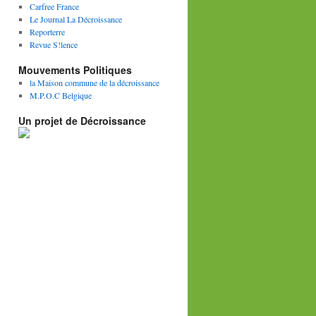
Carfree France
Le Journal La Décroissance
Reporterre
Revue S!lence
Mouvements Politiques
la Maison commune de la décroissance
M.P.O.C Belgique
Un projet de Décroissance