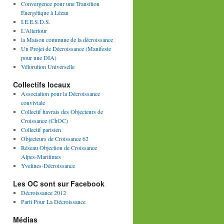
Convergence pour une Transition
Énergétique à Lézan
I.E.E.S.D.S.
L'Altertour
la Maison commune de la décroissance
Un Projet de Décroissance (Manifeste
pour une DIA)
Vélorution Universelle
Collectifs locaux
Association pour la Décroissance
conviviale
Collectif havrais des Objecteurs de
Croissance (ChOC)
Collectif parisien
Objecteurs de Croissance 62
Réseau Objection de Croissance
Alpes-Maritimes
Yvelines-Décroissance
Les OC sont sur Facebook
Décroissance 2012
Parti Pour La Décroissance
Médias