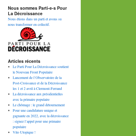
Nous sommes Parti-e-s Pour
La Décroissance
Nous étions dans un parti et avons su
nous transformer en collectif.
Articles récents
Le Parti Pour La Décroissance soutient
le Nouveau Front Populaire
Lancement de l’Observatoire de la
Post-Croissance et de la Décroissance
les 1 et 2 avril à Clermont-Ferrand
La décroissance aux présidentielles
avec la primaire populaire
Le chômage : le grand détournement
Pour une candidature unique et
gagnante en 2022, avec la décroissance
: signez l’appel pour une primaire
populaire
Vito Utopique !