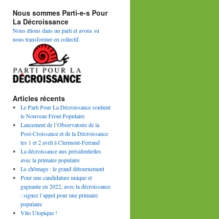
Nous sommes Parti-e-s Pour
La Décroissance
Nous étions dans un parti et avons su
nous transformer en collectif.
Articles récents
Le Parti Pour La Décroissance soutient
le Nouveau Front Populaire
Lancement de l’Observatoire de la
Post-Croissance et de la Décroissance
les 1 et 2 avril à Clermont-Ferrand
La décroissance aux présidentielles
avec la primaire populaire
Le chômage : le grand détournement
Pour une candidature unique et
gagnante en 2022, avec la décroissance
: signez l’appel pour une primaire
populaire
Vito Utopique !