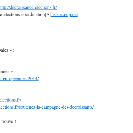
http://decroissance-elections.
fr/
e-elections-
coordination[A]
lists.riseup.
net
ales » :
ennes » :
ier-europeennes-2014/
elections.
fr/
lections.
fr/soutenez-la-campagne-des-
decroissants/
 trouvé !