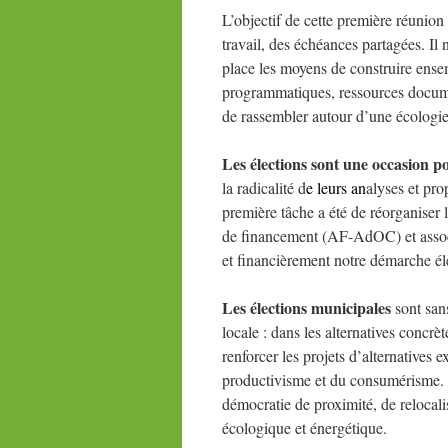
L’objectif de cette première réunion
travail, des échéances partagées. Il
place les moyens de construire ensem
programmatiques, ressources docume
de rassembler autour d’une écologie s
Les élections sont une occasion p
la radicalité d
e leurs an
alyses et pro
première tâche a été de réorganiser 
de financement (AF-AdOC) et assoc
et financièrement notre démarche éle
Les élections municipales
sont sans
locale : dans les alternatives concrè
renforcer les projets d’alternatives e
productivisme et du consumérisme. M
démocratie de proximité, de relocali
écologique et énergétique.