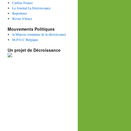
Carfree France
Le Journal La Décroissance
Reporterre
Revue S!lence
Mouvements Politiques
la Maison commune de la décroissance
M.P.O.C Belgique
Un projet de Décroissance