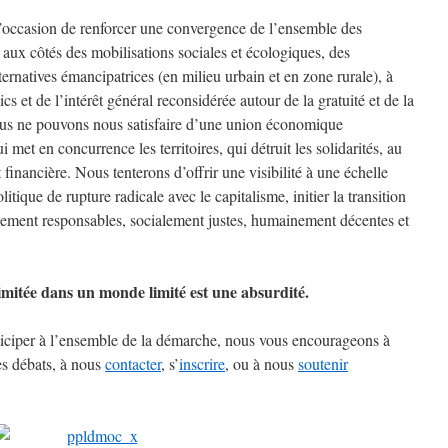
’occasion de renforcer une convergence de l’ensemble des
ux côtés des mobilisations sociales et écologiques, des
ternatives émancipatrices (en milieu urbain et en zone rurale), à
cs et de l’intérêt général reconsidérée autour de la gratuité et de la
us ne pouvons nous satisfaire d’une union économique
 met en concurrence les territoires, qui détruit les solidarités, au
financière. Nous tenterons d’offrir une visibilité à une échelle
itique de rupture radicale avec le capitalisme, initier la transition
quement responsables, socialement justes, humainement décentes et
limitée dans un monde limité est une absurdité.
rticiper à l’ensemble de la démarche, nous vous encourageons à
s débats, à nous
contacter
, s’
inscrire
, ou à nous
soutenir