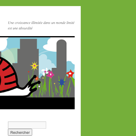
Une croissance illimitée dans un monde limité
est une absurdité