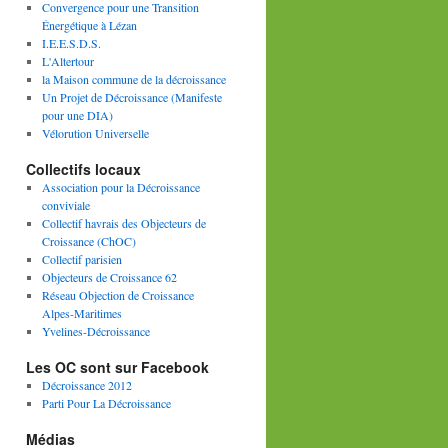
Convergence pour une Transition
Énergétique à Lézan
I.E.E.S.D.S.
L'Altertour
la Maison commune de la décroissance
Un Projet de Décroissance (Manifeste
pour une DIA)
Vélorution Universelle
Collectifs locaux
Association pour la Décroissance
conviviale
Collectif havrais des Objecteurs de
Croissance (ChOC)
Collectif parisien
Objecteurs de Croissance 62
Réseau Objection de Croissance
Alpes-Maritimes
Yvelines-Décroissance
Les OC sont sur Facebook
Décroissance 2012
Parti Pour La Décroissance
Médias