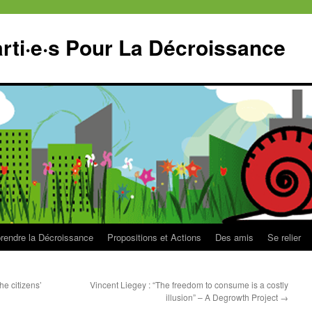
ti·e·s Pour La Décroissance
endre la Décroissance
Propositions et Actions
Des amis
Se relier
he citizens’
Vincent Liegey : “The freedom to consume is a costly
illusion” – A Degrowth Project
→