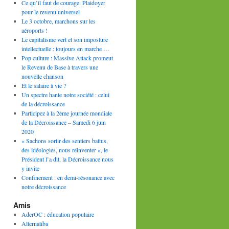
Ce qu’il faut de courage. Plaidoyer
pour le revenu universel
Le 3 octobre, marchons sur les
aéroports !
Le capitalisme vert et son imposture
intellectuelle : toujours en marche …
Pop culture : Massive Attack promeut
le Revenu de Base à travers une
nouvelle chanson
Et le salaire à vie ?
Un spectre hante notre société : celui
de la décroissance
Participez à la 2ème journée mondiale
de la Décroissance – Samedi 6 juin
2020
« Sachons sortir des sentiers battus,
des idéologies, nous réinventer », le
Président l’a dit, la Décroissance nous
y invite
Confinement : en demi-résonance avec
notre décroissance
Amis
AderOC : éducation populaire
Alternatiba