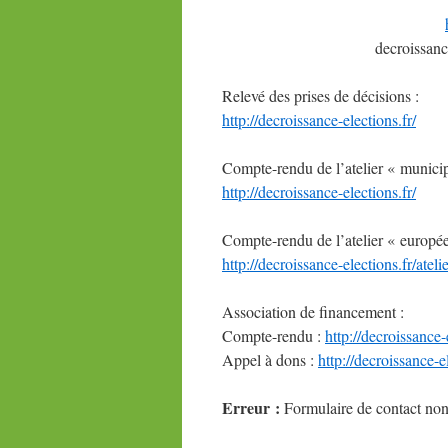
decroissanc
Relevé des prises de décisions :
http://decroissance-elections.
fr/
Compte-rendu de l’atelier « municip
http://decroissance-elections.
fr/
Compte-rendu de l’atelier « europé
http://decroissance-elections.
fr/atel
Association de financement :
Compte-rendu :
http://decroissance-
Appel à dons :
http://decroissance-e
Erreur :
Formulaire de contact non