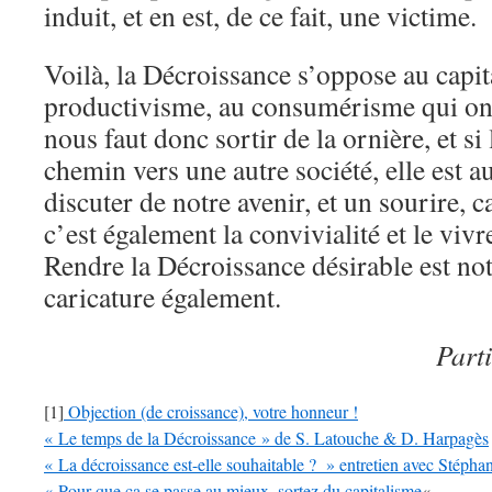
induit, et en est, de ce fait, une victime.
Voilà, la Décroissance s’oppose au capit
productivisme, au consumérisme qui ont,
nous faut donc sortir de la ornière, et si
chemin vers une autre société, elle est au
discuter de notre avenir, et un sourire, c
c’est également la convivialité et le viv
Rendre la Décroissance désirable est notr
caricature également.
Part
[1]
Objection (de croissance), votre honneur !
« Le temps de la Décroissance » de S. Latouche & D. Harpagès
« La décroissance est-elle souhaitable ? » entretien avec Stépha
« Pour que ça se passe au mieux, sortez du capitalisme
«