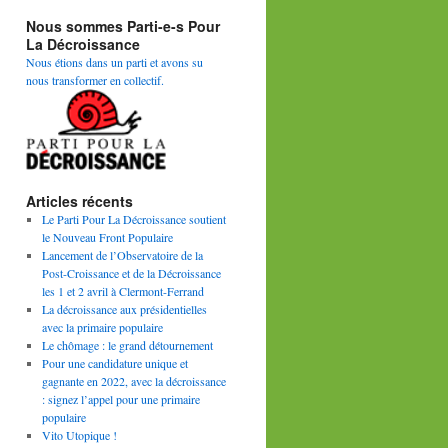
Nous sommes Parti-e-s Pour
La Décroissance
Nous étions dans un parti et avons su
nous transformer en collectif.
Articles récents
Le Parti Pour La Décroissance soutient
le Nouveau Front Populaire
Lancement de l’Observatoire de la
Post-Croissance et de la Décroissance
les 1 et 2 avril à Clermont-Ferrand
La décroissance aux présidentielles
avec la primaire populaire
Le chômage : le grand détournement
Pour une candidature unique et
gagnante en 2022, avec la décroissance
: signez l’appel pour une primaire
populaire
Vito Utopique !