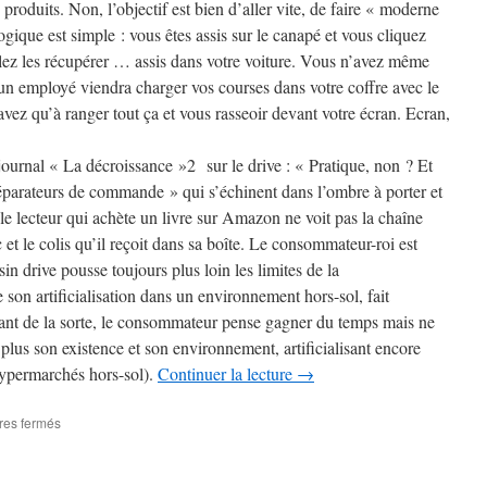
roduits. Non, l’objectif est bien d’aller vite, de faire « moderne
gique est simple : vous êtes assis sur le canapé et vous cliquez
llez les récupérer … assis dans votre voiture. Vous n’avez même
u’un employé viendra charger vos courses dans votre coffre avec le
avez qu’à ranger tout ça et vous rasseoir devant votre écran. Ecran,
urnal « La décroissance »2 sur le drive : « Pratique, non ? Et
éparateurs de commande » qui s’échinent dans l’ombre à porter et
e lecteur qui achète un livre sur Amazon ne voit pas la chaîne
c et le colis qu’il reçoit dans sa boîte. Le consommateur-roi est
in drive pousse toujours plus loin les limites de la
 son artificialisation dans un environnement hors-sol, fait
ant de la sorte, le consommateur pense gagner du temps mais ne
 plus son existence et son environnement, artificialisant encore
ypermarchés hors-sol).
Continuer la lecture
→
sur
es fermés
C’est
la
course