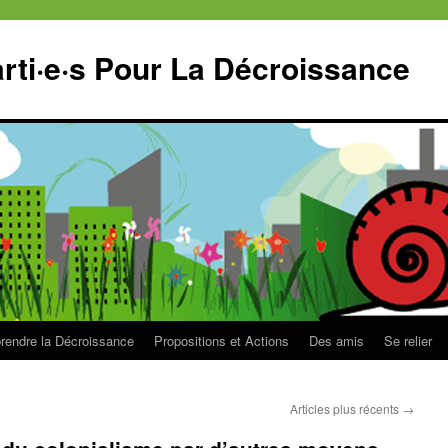
ti·e·s Pour La Décroissance
endre la Décroissance
Propositions et Actions
Des amis
Se relier
Articles plus récents
→