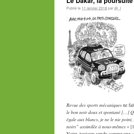
Le Dakar, la poursuit
Publié le
11 janvier 2018
par
@_ï
Revue des sports mécaniques
ne fai
le bon noir doux et spontané […] Que 
égale aux blancs, je ne le nie point,
noirs” assimilée à nous-mêmes »
[1
Noire, toujours vendu comme une « m