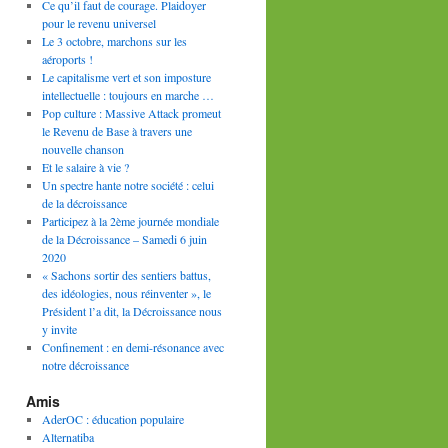
Ce qu’il faut de courage. Plaidoyer
pour le revenu universel
Le 3 octobre, marchons sur les
aéroports !
Le capitalisme vert et son imposture
intellectuelle : toujours en marche …
Pop culture : Massive Attack promeut
le Revenu de Base à travers une
nouvelle chanson
Et le salaire à vie ?
Un spectre hante notre société : celui
de la décroissance
Participez à la 2ème journée mondiale
de la Décroissance – Samedi 6 juin
2020
« Sachons sortir des sentiers battus,
des idéologies, nous réinventer », le
Président l’a dit, la Décroissance nous
y invite
Confinement : en demi-résonance avec
notre décroissance
Amis
AderOC : éducation populaire
Alternatiba