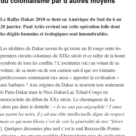
e du colonialisme par d’autres moyens
Le
Rallye Dakar 2018 se tient en Amérique du Sud du 6 au
20 janvier. Paul Ariès revient sur cette opération folle dont
les dégâts humains et écologiques sont innombrables.
Les idolâtres du Dakar savent-ils qu’existe un fil rouge entre les
premiers circuits coloniaux du XIXe siècle et ce rallye de la honte
symbole de tous les conflits ? L’aventurier (sic) au volant de sa
voiture, de sa moto ou de son camion sait-il que ses lointains
prédécesseurs soutenaient eux aussi « apporter la civilisation »
aux barbares ? Aux origines du Dakar se trouvent non seulement
le Paris-Dakar mais le Nice-Dakar-Lac Tchad-Congo en
motocyclette du début du XXe siècle. Le chroniqueur de
La
t alors pas dans le dentelle :
« Je ne suis pas négrophile ! J’aime
parmi les noirs, il y ait une élite intellectuelle digne de respect,
 mais ce qui nous blesse c’est de voir la généralité de nos “frères
]. Quelques décennies plus tard c’est le raid Brazzaville-Pointe-
ission » pas encore qualifiée d’humanitaire mais de civilisatrice