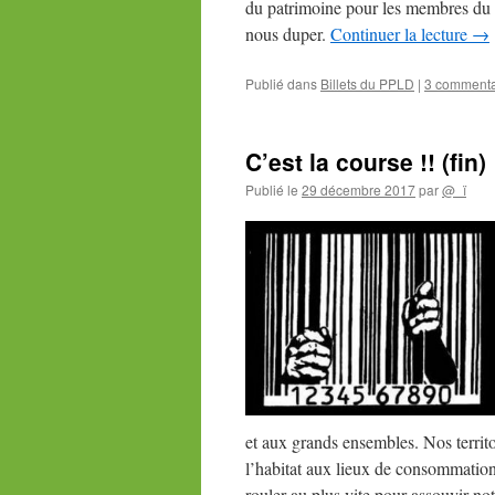
du patrimoine pour les membres du 
nous duper.
Continuer la lecture
→
Publié dans
Billets du PPLD
|
3 commenta
C’est la course !! (fin)
Publié le
29 décembre 2017
par
@_ï
et aux grands ensembles. Nos territ
l’habitat aux lieux de consommation
rouler au plus vite pour assouvir no