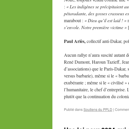
:
« Les indigènes se précipitaient a
pétaradante, des gosses crasseux es
marabout :
« Dieu qu’il est laid ! »
m
s’envole. Notre première victime »
[
Paul Ariès,
collectif anti-Dakar, po
Aucun rallye n’aura suscité autant 
René Dumont, Haroun Tazieff, Jean
d’associations) que le Paris-Dakar, 
versus barbarie), même si le « barba
exubérante ; même si le « civilisé » c
l’humanitaire, le chef d’entreprise.
plutôt que la continuation du colon
Publié dans
Soutiens du PPLD
|
Comment