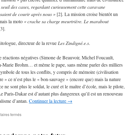
u seuil des cases, regardant curieusement cette caravane
saient de courir après nous »
[2]. La mission croise bientôt un
ais la moto
« crache sa charge meurtrière. Le marabout
3].
litologue, directeur de la revue
Les Zindigné.e.s
.
de réactions négatives (Simone de Beauvoir, Michel Foucault,
-Marie Brohm… et même le pape, sans même parler des milliers
symbole de tous les conflits, y compris de mémoire (civilisation
re » ce n’est plus le « bon-sauvage » (encore que) mais la nature
e ne sont plus le soldat, le curé et le maître d’école, mais le pilote,
 Le Paris-Dakar est d’autant plus dangereux qu’il est un renouveau
ialisme d’antan.
Continuer la lecture
→
sur
aires fermés
Le
Dakar,
la