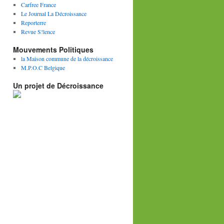
Carfree France
Le Journal La Décroissance
Reporterre
Revue S!lence
Mouvements Politiques
la Maison commune de la décroissance
M.P.O.C Belgique
Un projet de Décroissance