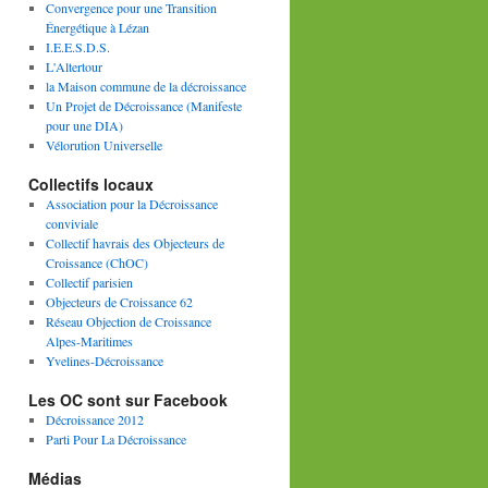
Convergence pour une Transition
Énergétique à Lézan
I.E.E.S.D.S.
L'Altertour
la Maison commune de la décroissance
Un Projet de Décroissance (Manifeste
pour une DIA)
Vélorution Universelle
Collectifs locaux
Association pour la Décroissance
conviviale
Collectif havrais des Objecteurs de
Croissance (ChOC)
Collectif parisien
Objecteurs de Croissance 62
Réseau Objection de Croissance
Alpes-Maritimes
Yvelines-Décroissance
Les OC sont sur Facebook
Décroissance 2012
Parti Pour La Décroissance
Médias