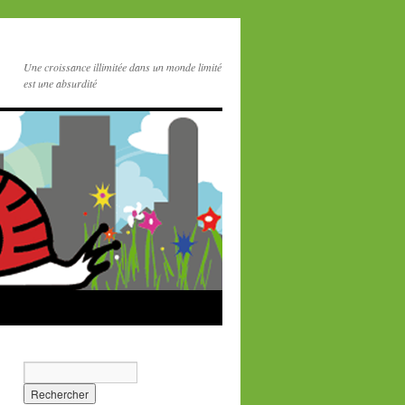
Une croissance illimitée dans un monde limité
est une absurdité