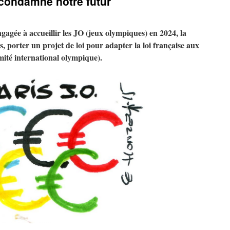
 condamne notre futur
poursuite
du
colonialisme
par
ngagée à accueillir les JO (jeux olympiques) en 2024, la
d’autres
s, porter un projet de loi pour adapter la loi française aux
moyens
mité international olympique).