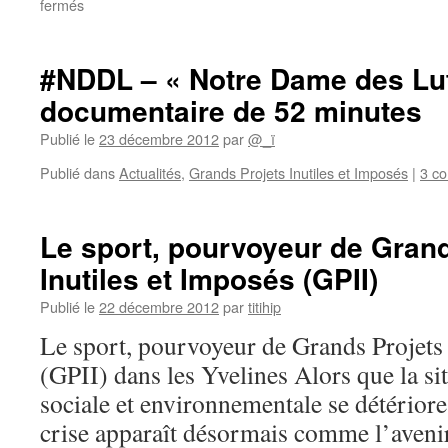
sur
fermés
Les
Z’indigné(e)s
N°4,
#NDDL – « Notre Dame des Lutt
la
documentaire de 52 minutes
revue
internationale
Publié le
23 décembre 2012
par
@_ï
des
résistances
Publié dans
Actualités
,
Grands Projets Inutiles et Imposés
|
3 c
et
des
alternatives
Le sport, pourvoyeur de Grand
Inutiles et Imposés (GPII)
Publié le
22 décembre 2012
par
titihip
Le sport, pourvoyeur de Grands Projets 
(GPII) dans les Yvelines Alors que la s
sociale et environnementale se détériore 
crise apparaît désormais comme l’avenir