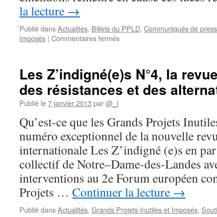
la lecture
→
Publié dans
Actualités
,
Billets du PPLD
,
Communiqués de pres
sur
Imposés
|
Commentaires fermés
M.
Auxiette
n’aime
Les Z’indigné(e)s N°4, la revue
pas
des résistances et des alterna
les
rutabagas
Publié le
7 janvier 2013
par
@_ï
!
Qu’est-ce que les Grands Projets Inutil
numéro exceptionnel de la nouvelle revu
internationale Les Z’indigné (e)s en par
collectif de Notre–Dame-des-Landes avec
interventions au 2e Forum européen con
Projets …
Continuer la lecture
→
Publié dans
Actualités
,
Grands Projets Inutiles et Imposés
,
Sout