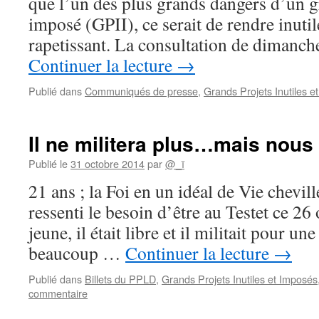
que l’un des plus grands dangers d’un gr
imposé (GPII), ce serait de rendre inutil
rapetissant. La consultation de dimanc
Continuer la lecture
→
Publié dans
Communiqués de presse
,
Grands Projets Inutiles e
Il ne militera plus…mais nou
Publié le
31 octobre 2014
par
@_ï
21 ans ; la Foi en un idéal de Vie chevill
ressenti le besoin d’être au Testet ce 26 
jeune, il était libre et il militait pour u
beaucoup …
Continuer la lecture
→
Publié dans
Billets du PPLD
,
Grands Projets Inutiles et Imposés
commentaire