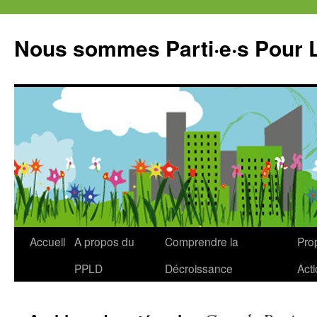
Aller
au
Nous sommes Parti·e·s Pour 
contenu
Accueil
A propos du
Comprendre la
Prop
PPLD
Décroissance
Act